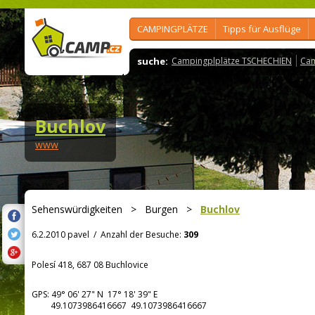
CAMPINGPLÄTZE
Tipps für Ausflüge
suche:
Campingplplätze TSCHECHIEN
Cam
Buchlov
www
Sehenswürdigkeiten
>
Burgen
>
Buchlov
6.2.2010 pavel
/
Anzahl der Besuche:
309
Polesí 418, 687 08 Buchlovice
GPS:
49° 06' 27"
N
17° 18' 39"
E
49.1073986416667 49.1073986416667