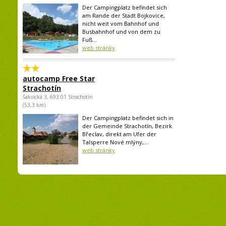
Der Campingplatz befindet sich
am Rande der Stadt Bojkovice,
nicht weit vom Bahnhof und
Busbahnhof und von dem zu
Fuß...
web stránky
autocamp Free Star
Strachotín
Šakvická 3, 693 01 Strachotín
(53,3 km)
Der Campingplatz befindet sich in
der Gemeinde Strachotín, Bezirk
Břeclav, direkt am Ufer der
Talsperre Nové mlýny,...
web stránky