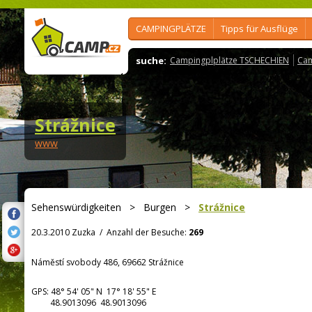
CAMPINGPLÄTZE
Tipps für Ausflüge
suche:
Campingplplätze TSCHECHIEN
Cam
Strážnice
www
Sehenswürdigkeiten
>
Burgen
>
Strážnice
20.3.2010 Zuzka
/
Anzahl der Besuche:
269
Náměstí svobody 486, 69662 Strážnice
GPS:
48° 54' 05"
N
17° 18' 55"
E
48.9013096 48.9013096