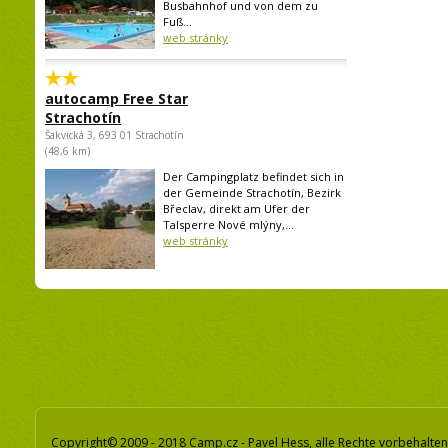
Busbahnhof und von dem zu
Fuß...
web stránky
autocamp Free Star
Strachotín
Šakvická 3, 693 01 Strachotín
(48,6 km)
Der Campingplatz befindet sich in
der Gemeinde Strachotín, Bezirk
Břeclav, direkt am Ufer der
Talsperre Nové mlýny,...
web stránky
Copyright© 2009 - 2018 Camp.cz - Pavel Hess, alle Rechte vorbehalten