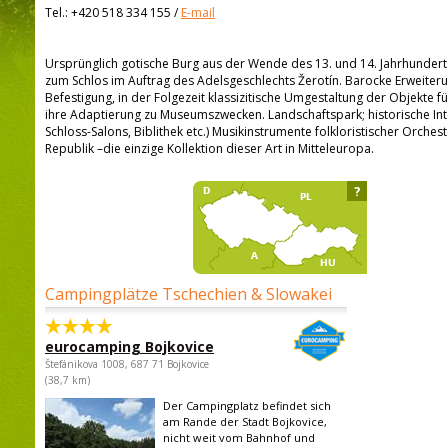
Tel.:
+420 518 334 155
/
E-mail
Ursprünglich gotische Burg aus der Wende des 13. und 14. Jahrhunder
zum Schlos im Auftrag des Adelsgeschlechts Žerotín. Barocke Erweiter
Befestigung, in der Folgezeit klassizitische Umgestaltung der Objekte für
ihre Adaptierung zu Museumszwecken. Landschaftspark; historische Inte
Schloss-Salons, Biblithek etc.) Musikinstrumente folkloristischer Orches
Republik –die einzige Kollektion dieser Art in Mitteleuropa.
?
Campingplätze Tschechien & Slowakei
eurocamping Bojkovice
Štefánikova 1008, 687 71 Bojkovice
(38,7 km)
Der Campingplatz befindet sich
am Rande der Stadt Bojkovice,
nicht weit vom Bahnhof und