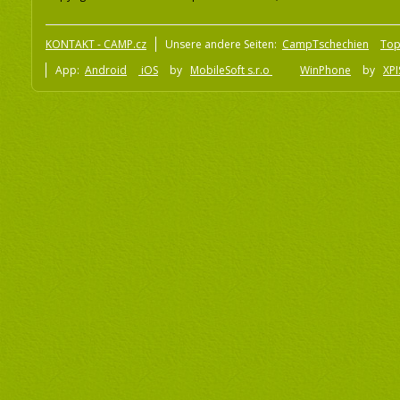
KONTAKT - CAMP.cz
Unsere andere Seiten:
CampTschechien
To
App:
Android
iOS
by
MobileSoft s.r.o
WinPhone
by
XPI