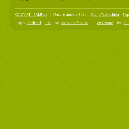
KONTAKT - CAMP.cz
Unsere andere Seiten:
CampTschechien
To
App:
Android
iOS
by
MobileSoft s.r.o
WinPhone
by
XPI