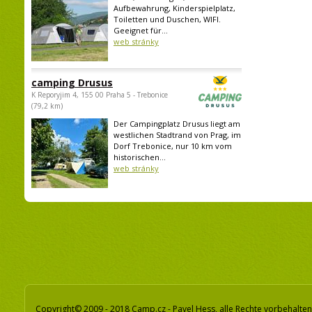
Aufbewahrung, Kinderspielplatz,
Toiletten und Duschen, WIFI.
Geeignet für...
web stránky
camping Drusus
K Reporyjim 4, 155 00 Praha 5 - Trebonice
(79,2 km)
Der Campingplatz Drusus liegt am
westlichen Stadtrand von Prag, im
Dorf Trebonice, nur 10 km vom
historischen...
web stránky
Copyright© 2009 - 2018 Camp.cz - Pavel Hess, alle Rechte vorbehalten