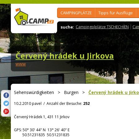
CAMPINGPLÄTZE
Tipps für Ausflüge
suche:
Campingplplätze TSCHECHIEN
Cam
Červený hrádek u Jirkova
www
Sehenswürdigkeiten
>
Burgen
>
Červený hrádek u Jirk
10.2.2010 pavel
/
Anzahl der Besuche:
252
Červený Hrádek 1, 431 11 Jirkov
GPS:
50° 30' 44"
N
13° 26' 40"
E
50.51231835 50.51231835