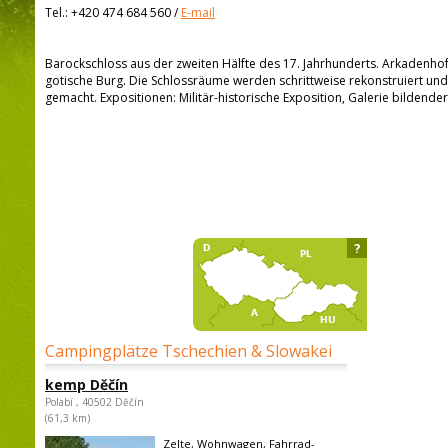
Tel.:
+420 474 684 560
/
E-mail
Barockschloss aus der zweiten Hälfte des 17. Jahrhunderts. Arkadenho
gotische Burg. Die Schlossräume werden schrittweise rekonstruiert und
gemacht. Expositionen: Militär-historische Exposition, Galerie bildender
?
Campingplätze Tschechien & Slowakei
kemp Děčín
Polabí , 40502 Děčín
(61,3 km)
Zelte, Wohnwagen, Fahrrad-