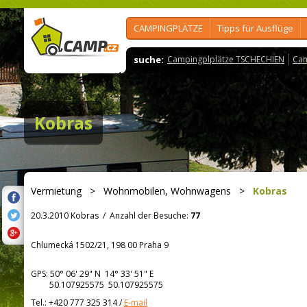
CAMPINGPLÄTZE
Tipps für Ausflüge
suche:
Campingplplätze TSCHECHIEN
Cam
Kobras
Vermietung
>
Wohnmobilen, Wohnwagens
>
Kobras
20.3.2010 Kobras
/
Anzahl der Besuche:
77
Chlumecká 1502/21, 198 00 Praha 9
GPS:
50° 06' 29"
N
14° 33' 51"
E
50.107925575 50.107925575
Tel.:
+420 777 325 314
/
E-mail