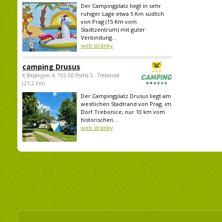
Der Campingplatz liegt in sehr
ruhiger Lage etwa 5 Km südlich
von Prag (15 Km vom
Stadtzentrum) mit guter
Verbindung...
web stránky
camping Drusus
K Reporyjim 4, 155 00 Praha 5 - Trebonice
(21,2 km)
Der Campingplatz Drusus liegt am
westlichen Stadtrand von Prag, im
Dorf Trebonice, nur 10 km vom
historischen...
web stránky