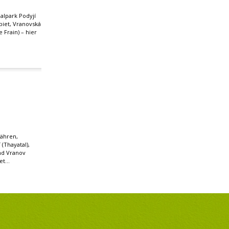
alpark Podyjí
biet, Vranovská
 Frain) – hier
mähren,
 (Thayatal),
nd Vranov
et...