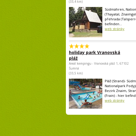
(33,4 km)
Südmähren, Nation
(Thayatal, Znaimge
přehrada (Talsperre
befinden...
web stránky
holiday park Vranovská
pláž
Areál kempingu - Vranovská pláž 1, 67102
Šumná
(33,5 km)
Pláž (Strand)- Süd
Nationalpark Podyjí
Bezirk Znaim, Stra
(Frain) - hier befind
web stránky