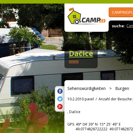
CAMPINGPL
suche:
Cam
Dačice
www
Sehenswürdigkeiten
>
Burgen
10.2.2010 pavel
/
Anzahl der Besuche:
, Dačice
GPS:
49° 04' 39"
N
15° 25' 49"
E
49.0774828722222 49.077482872