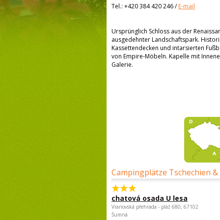
Tel.:
+420 384 420 246
/
E-mail
Ursprünglich Schloss aus der Renaissan
ausgedehnter Landschaftspark. Histori
Kassettendecken und intarsierten Fußböd
von Empire-Möbeln. Kapelle mit Innene
Galerie.
Campingplätze Tschechien &
chatová osada U lesa
Vranovská přehrada - pláž 680, 67102
Šumná