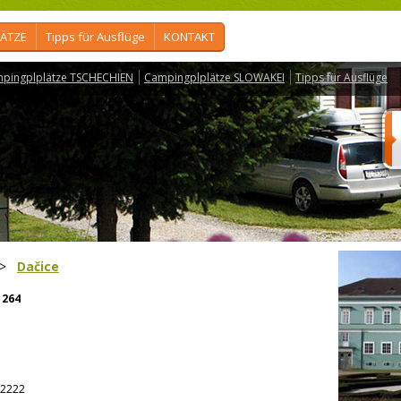
ÄTZE
Tipps für Ausflüge
KONTAKT
pingplplätze TSCHECHIEN
Campingplplätze SLOWAKEI
Tipps für Ausflüge
>
Dačice
264
2222