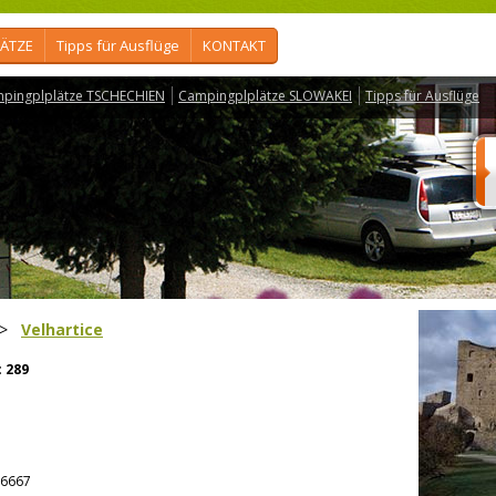
ÄTZE
Tipps für Ausflüge
KONTAKT
pingplplätze TSCHECHIEN
Campingplplätze SLOWAKEI
Tipps für Ausflüge
>
Velhartice
:
289
6667