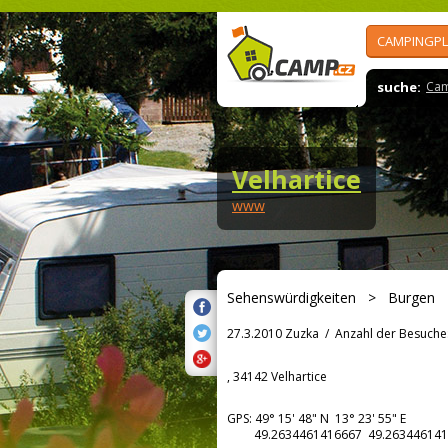
CAMPINGPL
suche:
Cam
Velhartice
www
Sehenswürdigkeiten
>
Burgen
27.3.2010 Zuzka
/
Anzahl der Besuche
, 34142 Velhartice
GPS:
49° 15' 48"
N
13° 23' 55"
E
49.2634461416667 49.263446141