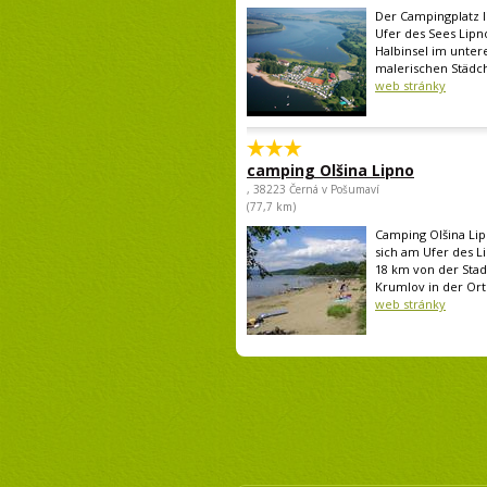
Der Campingplatz l
Ufer des Sees Lipno
Halbinsel im unter
malerischen Städch
web stránky
camping Olšina Lipno
, 38223 Černá v Pošumaví
(77,7 km)
Camping Olšina Lip
sich am Ufer des L
18 km von der Stad
Krumlov in der Ort 
web stránky