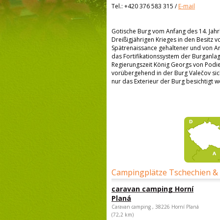
Tel.:
+420 376 583 315
/
E-mail
Gotische Burg vom Anfang des 14. Jahrh
Dreißigjährigen Krieges in den Besitz v
Spätrenaissance gehaltener und von Ark
das Fortifikationssystem der Burganla
Regierungszeit König Georgs von Pod
vorübergehend in der Burg Valečov sic
nur das Exterieur der Burg besichtigt 
Campingplätze Tschechien &
caravan camping Horní
Planá
Caravan camping , 38226 Horní Planá
(72,2 km)