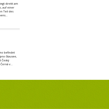
iegt direkt am
, auf einer
en Teil des
ens...
no befindet
ipno-Stausee,
t Český
Černá v...