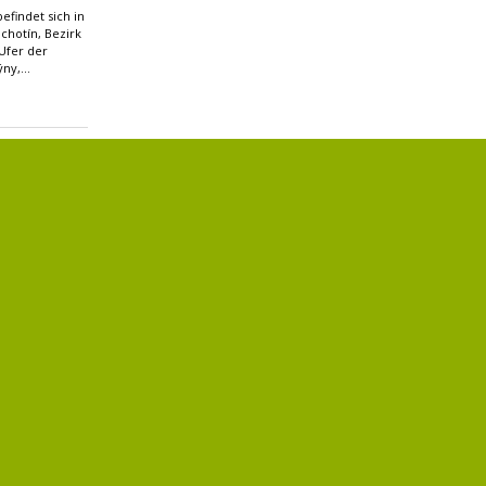
efindet sich in
chotín, Bezirk
 Ufer der
ny,...
 Merkur
fer des oberen
ees, genannt
 Dieses...