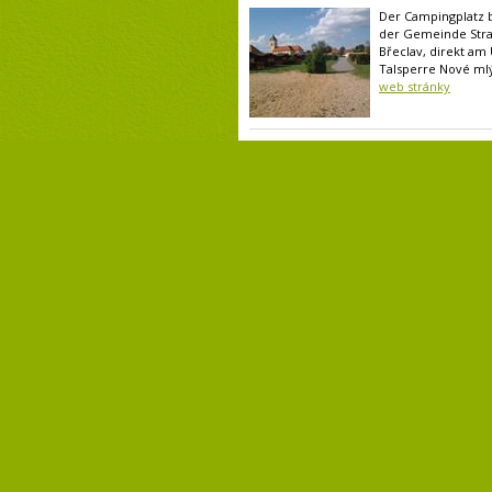
Der Campingplatz b
der Gemeinde Stra
Břeclav, direkt am
Talsperre Nové mlý
web stránky
Kemp Merkur Pasohlávky
Pasohlávky ev. č. 114, 69122 Pasohlávky
(92,4 km)
Das Autocamp ATC
befindet sich am U
Novomlýnský Staus
auch “Pálava-Seen“.
web stránky