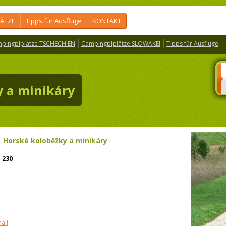
ÄTZE
Tipps für Ausflüge
KONTAKT
pingplplätze TSCHECHIEN
Campingplplätze SLOWAKEI
Tipps für Ausflüge
 a minikáry
>
Horské koloběžky a minikáry
:
230
ail