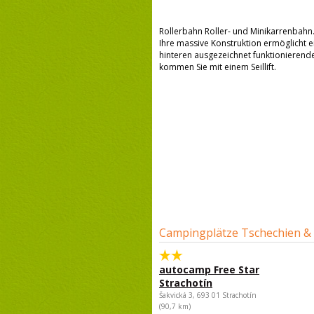
Rollerbahn Roller- und Minikarrenbahn.
Ihre massive Konstruktion ermöglicht e
hinteren ausgezeichnet funktionierende
kommen Sie mit einem Seillift.
Campingplätze Tschechien &
autocamp Free Star
Strachotín
Šakvická 3, 693 01 Strachotín
(90,7 km)