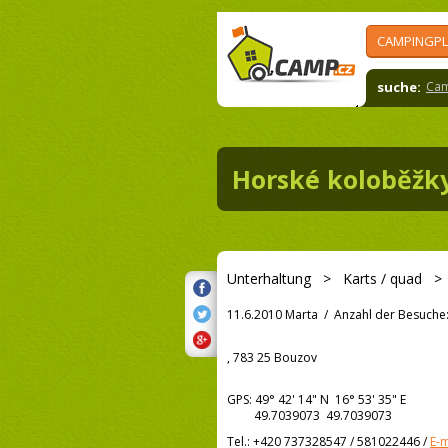
CAMPINGPL
suche:
Cam
Horské koloběžky
Unterhaltung
>
Karts / quad
11.6.2010 Marta
/
Anzahl der Besuche
, 783 25 Bouzov
GPS:
49° 42' 14"
N
16° 53' 35"
E
49.7039073 49.7039073
Tel.:
+420 737328547 / 581022446
/
E-m