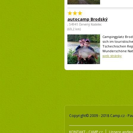
autocamp Brodský
, 54941 Červený Kostelec
(69,2 km)
Campingplatz Brod
sich im touristisch
Tschechischen Rep
Wunderschöne Natu
web stránky
Copyright© 2009 - 2018 Camp.cz - Pav
KONTAKT - CAMP.cz
Unsere ander