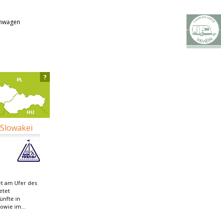
hnwagen
?
 Slowakei
et am Ufer des
etet
ünfte in
owie im...