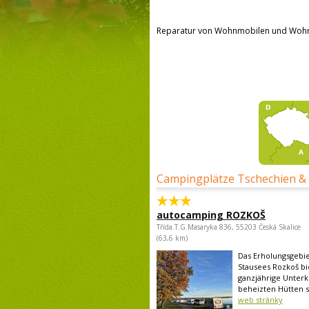
Reparatur von Wohnmobilen und Wo
Campingplätze Tschechien &
autocamping ROZKOŠ
Třída.T.G.Masaryka 836, 55203 Česká Skalice
(63,6 km)
Das Erholungsgebi
Stausees Rozkoš bi
ganzjährige Unterk
beheizten Hütten s
web stránky