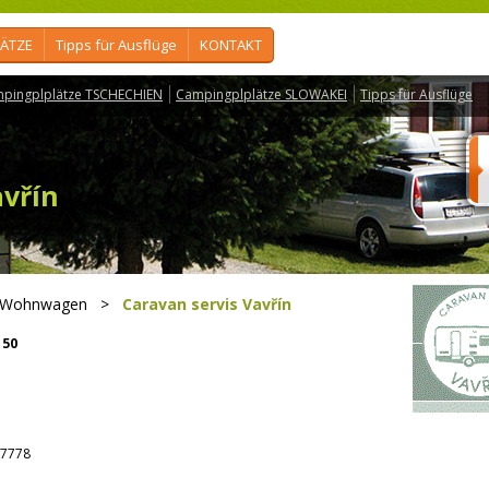
ÄTZE
Tipps für Ausflüge
KONTAKT
pingplplätze TSCHECHIEN
Campingplplätze SLOWAKEI
Tipps für Ausflüge
avřín
 Wohnwagen
>
Caravan servis Vavřín
50
7778