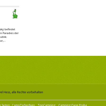
ský befindet
en Paradies der
ublik.
r,...
el Hess, alle Rechte vorbehalten
e Seiten:
CampTschechien
TopCamping
Camping Oase Praha