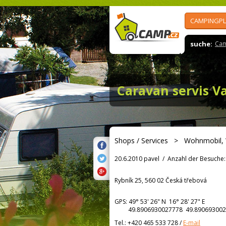
CAMPINGPL
suche:
Cam
Caravan servis V
Shops / Services
>
Wohnmobil,
20.6.2010 pavel
/
Anzahl der Besuche:
Rybník 25, 560 02 Česká třebová
GPS:
49° 53' 26"
N
16° 28' 27"
E
49.8906930027778 49.890693002
Tel.:
+420 465 533 728
/
E-mail