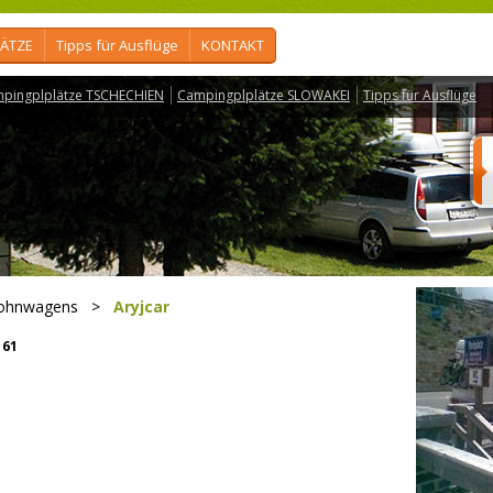
ÄTZE
Tipps für Ausflüge
KONTAKT
pingplplätze TSCHECHIEN
Campingplplätze SLOWAKEI
Tipps für Ausflüge
ohnwagens
>
Aryjcar
61