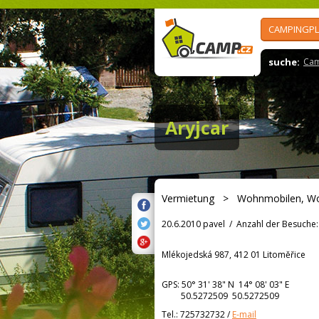
CAMPINGPL
suche:
Cam
Aryjcar
Vermietung
>
Wohnmobilen, W
20.6.2010 pavel
/
Anzahl der Besuche:
Mlékojedská 987, 412 01 Litoměřice
GPS:
50° 31' 38"
N
14° 08' 03"
E
50.5272509 50.5272509
Tel.:
725732732
/
E-mail