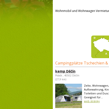
Wohnmobil und Wohnwagen Vermietu
Campingplätze Tschechien &
kemp Děčín
Polabí , 40502 Děčín
(27,9 km)
Zelte, Wohnwagen,
Aufbewahrung, Kind
Toiletten und Dusc
Geeignet für...
web stránky