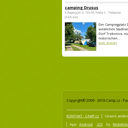
camping Drusus
K Reporyjim 4, 155 00 Praha 5 - Trebonice
(54,8 km)
Der Campingplatz D
westlichen Stadtra
Dorf Trebonice, n
historischen...
web stránky
Copyright© 2009 - 2018 Camp.cz - Pav
KONTAKT - CAMP.cz
Unsere ander
App:
Android
iOS
by
MobileSof