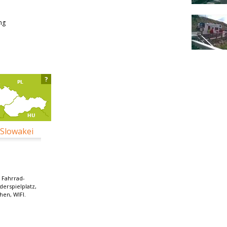
ng
?
 Slowakei
 Fahrrad-
erspielplatz,
hen, WIFI.