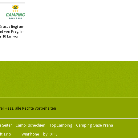
rusus liegt am
nd von Prag, im
ur 10 km vom
el Hess, alle Rechte vorbehalten
e Seiten:
CampTschechien
TopCamping
Camping Oase Praha
t s.r.o
WinPhone
by
XPIS