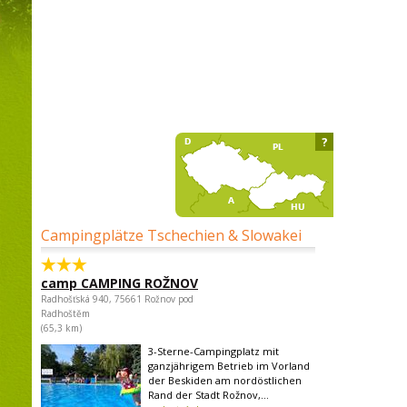
?
Campingplätze Tschechien & Slowakei
camp CAMPING ROŽNOV
Radhošťská 940, 75661 Rožnov pod
Radhoštěm
(65,3 km)
3-Sterne-Campingplatz mit
ganzjährigem Betrieb im Vorland
der Beskiden am nordöstlichen
Rand der Stadt Rožnov,...