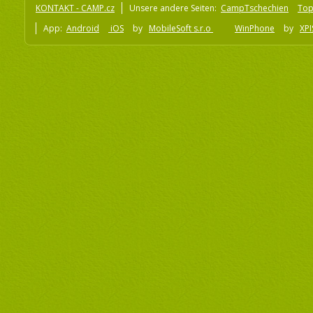
KONTAKT - CAMP.cz
Unsere andere Seiten:
CampTschechien
To
App:
Android
iOS
by
MobileSoft s.r.o
WinPhone
by
XPI