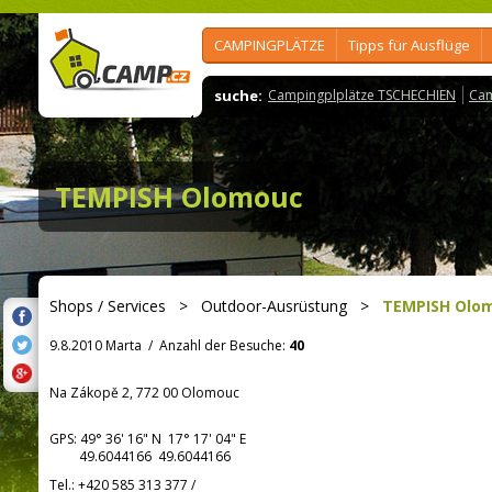
CAMPINGPLÄTZE
Tipps für Ausflüge
suche:
Campingplplätze TSCHECHIEN
Cam
TEMPISH Olomouc
Shops / Services
>
Outdoor-Ausrüstung
>
TEMPISH Olo
9.8.2010 Marta
/
Anzahl der Besuche:
40
Na Zákopě 2, 772 00 Olomouc
GPS:
49° 36' 16"
N
17° 17' 04"
E
49.6044166 49.6044166
Tel.:
+420 585 313 377
/