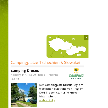
?
Campingplätze Tschechien & Slowakei
camping Drusus
K Reporyjim 4, 155 00 Praha 5 - Trebonice
(2,1 km)
Der Campingplatz Drusus liegt am
westlichen Stadtrand von Prag, im
Dorf Trebonice, nur 10 km vom
historischen...
web stránky