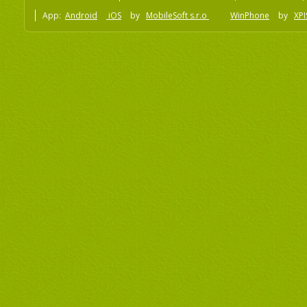
App:
Android
iOS
by
MobileSoft s.r.o
WinPhone
by
XPI