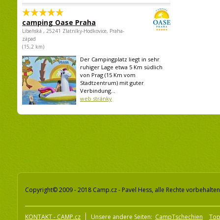
camping Oase Praha
Libeňská , 25241 Zlatníky-Hodkovice, Praha-
západ
(15,2 km)
Der Campingplatz liegt in sehr
ruhiger Lage etwa 5 Km südlich
von Prag (15 Km vom
Stadtzentrum) mit guter
Verbindung...
web stránky
Copyright© 2009 - 2018 Camp.cz - Pavel Hess, alle Rechte vorbehalten
KONTAKT - CAMP.cz
Unsere andere Seiten:
CampTschechien
To