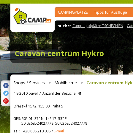
CAMPINGPLÄTZE
Tipps für Ausflüge
suche:
Campingplplätze TSCHECHIEN
Cam
Caravan centrum Hykro
Shops / Services
>
Mobilheime
>
Caravan centrum Hyk
4.9.2010 pavel
/
Anzahl der Besuche:
41
Ořešská 1542, 155 00 Praha 5
GPS:
50° 01' 37"
N
14° 17' 53"
E
50.0268524027778 50.0268524027778
Tel.:
+420 608 210 035
/
E-mail