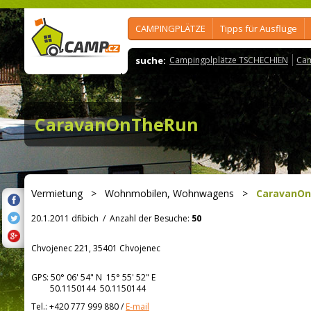
CAMPINGPLÄTZE
Tipps für Ausflüge
suche:
Campingplplätze TSCHECHIEN
Cam
CaravanOnTheRun
Vermietung
>
Wohnmobilen, Wohnwagens
>
CaravanO
20.1.2011 dfibich
/
Anzahl der Besuche:
50
Chvojenec 221, 35401 Chvojenec
GPS:
50° 06' 54"
N
15° 55' 52"
E
50.1150144 50.1150144
Tel.:
+420 777 999 880
/
E-mail