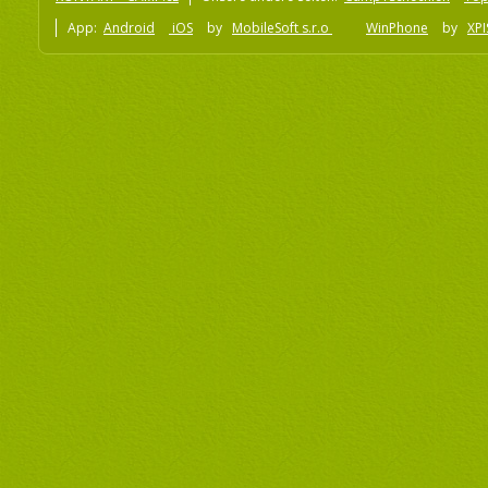
App:
Android
iOS
by
MobileSoft s.r.o
WinPhone
by
XPI