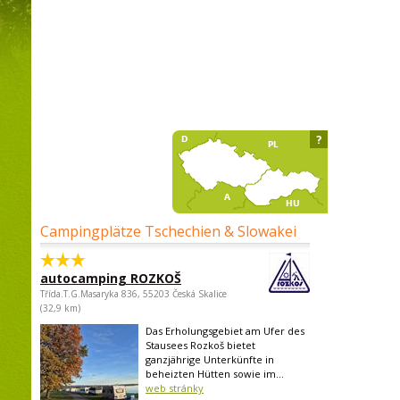
?
Campingplätze Tschechien & Slowakei
autocamping ROZKOŠ
Třída.T.G.Masaryka 836, 55203 Česká Skalice
(32,9 km)
Das Erholungsgebiet am Ufer des
Stausees Rozkoš bietet
ganzjährige Unterkünfte in
beheizten Hütten sowie im...
web stránky