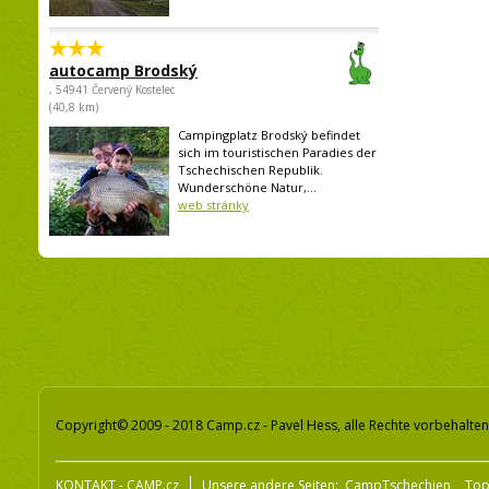
autocamp Brodský
, 54941 Červený Kostelec
(40,8 km)
Campingplatz Brodský befindet
sich im touristischen Paradies der
Tschechischen Republik.
Wunderschöne Natur,...
web stránky
Copyright© 2009 - 2018 Camp.cz - Pavel Hess, alle Rechte vorbehalten
KONTAKT - CAMP.cz
Unsere andere Seiten:
CampTschechien
To