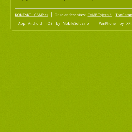
KONTAKT - CAMP.cz
Onze andere sites:
CAMP Tsjechië
TopCamp
App:
Android
iOS
by
MobileSoft s.r.o
WinPhone
by
XPI