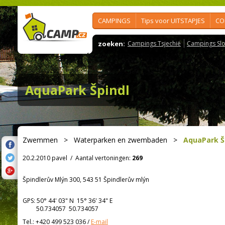
CAMPINGS
Tips voor UITSTAPJES
CO
zoeken:
Campings Tsjechië
Campings Slo
AquaPark Špindl
Zwemmen
>
Waterparken en zwembaden
>
AquaPark Š
20.2.2010 pavel
/
Aantal vertoningen:
269
Špindlerův Mlýn 300, 543 51 Špindlerův mlýn
GPS:
50° 44' 03"
N
15° 36' 34"
E
50.734057 50.734057
Tel.:
+420 499 523 036
/
E-mail