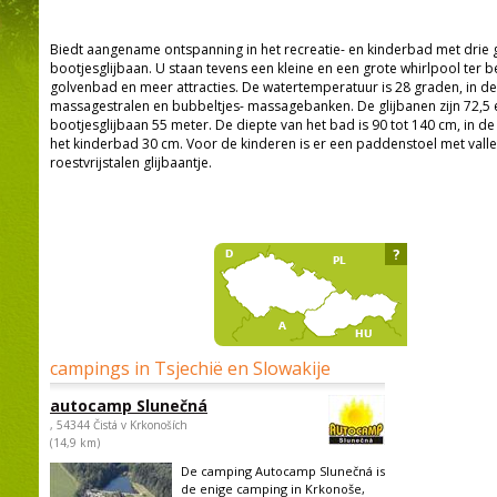
Biedt aangename ontspanning in het recreatie- en kinderbad met drie gl
bootjesglijbaan. U staan tevens een kleine en een grote whirlpool ter be
golvenbad en meer attracties. De watertemperatuur is 28 graden, in de 
massagestralen en bubbeltjes- massagebanken. De glijbanen zijn 72,5 
bootjesglijbaan 55 meter. De diepte van het bad is 90 tot 140 cm, in de
het kinderbad 30 cm. Voor de kinderen is er een paddenstoel met vall
roestvrijstalen glijbaantje.
?
campings in Tsjechië en Slowakije
autocamp Slunečná
, 54344 Čistá v Krkonoších
(14,9 km)
De camping Autocamp Slunečná is
de enige camping in Krkonoše,