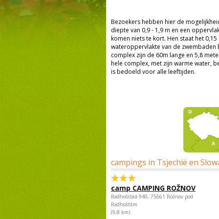
Bezoekers hebben hier de mogelijkheid
diepte van 0,9 - 1,9 m en een oppervl
komen niets te kort. Hen staat het 0,1
wateroppervlakte van de zwembaden be
complex zijn de 60m lange en 5,8 mete
hele complex, met zijn warme water, b
is bedoeld voor alle leeftijden.
campings in Tsjechië en Slow
camp CAMPING ROŽNOV
Radhošťská 940, 75661 Rožnov pod
Radhoštěm
(9,8 km)