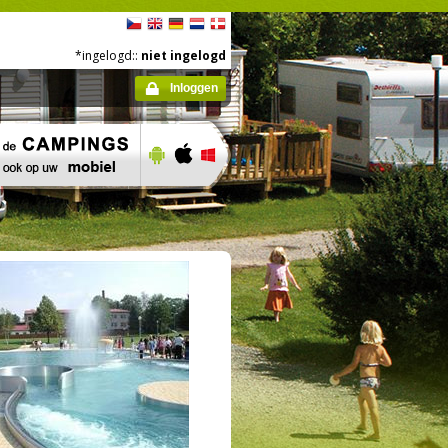
*ingelogd::
niet ingelogd
Inloggen