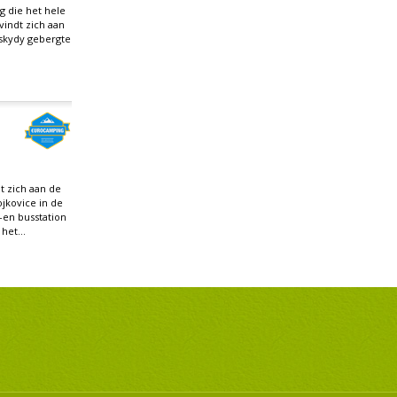
 die het hele
vindt zich aan
skydy gebergte
t zich aan de
ojkovice in de
-en busstation
het...