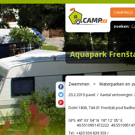
CAMPINGS
zoeken:
C
Aquapark Frenštá
Zwemmen
>
Waterparken en 
20.2.2010 pavel
/
Aantal vertoningen:
Dolní 1806, 744 01 Frenštát pod Radh
GPS:
49° 33' 04"
N
18° 12' 05"
E
49.5510951472222 49.551095147
Tel.:
+420 556 839 303
/