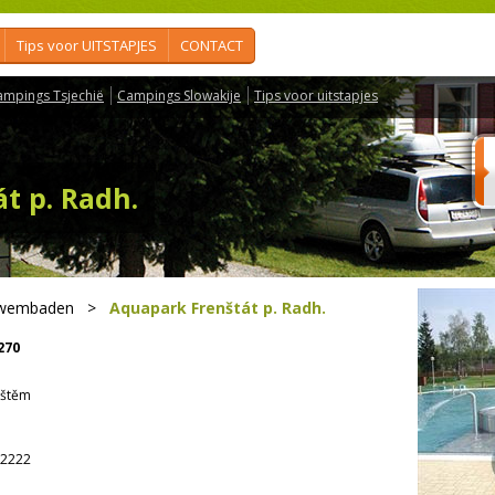
Tips voor UITSTAPJES
CONTACT
ampings Tsjechië
Campings Slowakije
Tips voor uitstapjes
t p. Radh.
zwembaden
>
Aquapark Frenštát p. Radh.
270
oštěm
2222