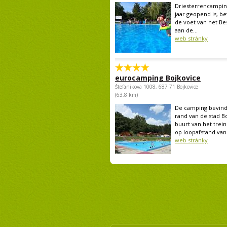
Driesterrencamping
jaar geopend is, be
de voet van het Be
aan de...
web stránky
eurocamping Bojkovice
Štefánikova 1008, 687 71 Bojkovice
(63,8 km)
De camping bevind
rand van de stad B
buurt van het trein
op loopafstand van 
web stránky