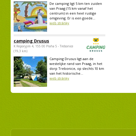
De camping ligt 5 km ten zuiden
van Praag (15 km vanaf het
centrum) in een heel rustige
omgeving. Er is een goede...
web stránky
camping Drusus
K Reporyjim 4, 155 00 Praha 5 - Trebonice
(19,3 km)
Camping Drusus ligt aan de
westelijke rand van Praag, in het
dorp Trebonice, op slechts 10 km
van het historische...
web stránky