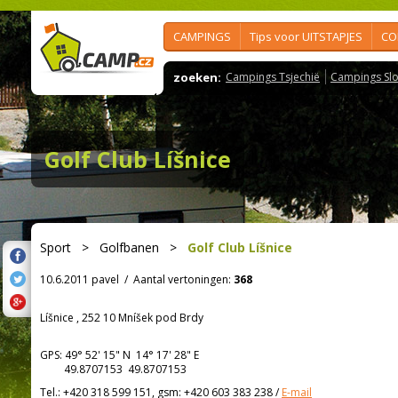
CAMPINGS
Tips voor UITSTAPJES
CO
zoeken:
Campings Tsjechië
Campings Slo
Golf Club Líšnice
Sport
>
Golfbanen
>
Golf Club Líšnice
10.6.2011 pavel
/
Aantal vertoningen:
368
Líšnice , 252 10 Mníšek pod Brdy
GPS:
49° 52' 15"
N
14° 17' 28"
E
49.8707153 49.8707153
Tel.:
+420 318 599 151, gsm: +420 603 383 238
/
E-mail