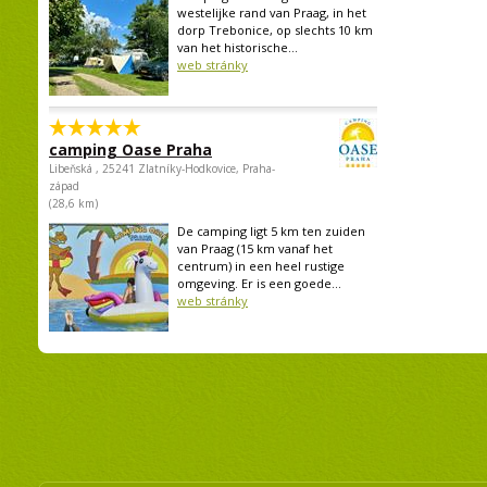
westelijke rand van Praag, in het
dorp Trebonice, op slechts 10 km
van het historische...
web stránky
camping Oase Praha
Libeňská , 25241 Zlatníky-Hodkovice, Praha-
západ
(28,6 km)
De camping ligt 5 km ten zuiden
van Praag (15 km vanaf het
centrum) in een heel rustige
omgeving. Er is een goede...
web stránky