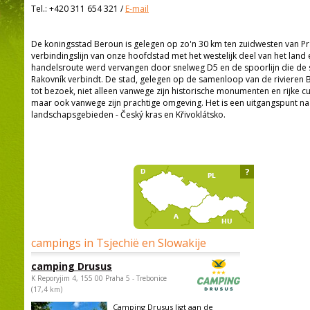
Tel.:
+420 311 654 321
/
E-mail
De koningsstad Beroun is gelegen op zo'n 30 km ten zuidwesten van Pr
verbindingslijn van onze hoofdstad met het westelijk deel van het land
handelsroute werd vervangen door snelweg D5 en de spoorlijn die de s
Rakovník verbindt. De stad, gelegen op de samenloop van de rivieren B
tot bezoek, niet alleen vanwege zijn historische monumenten en rijke c
maar ook vanwege zijn prachtige omgeving. Het is een uitgangspunt 
landschapsgebieden - Český kras en Křivoklátsko.
?
campings in Tsjechië en Slowakije
camping Drusus
K Reporyjim 4, 155 00 Praha 5 - Trebonice
(17,4 km)
Camping Drusus ligt aan de