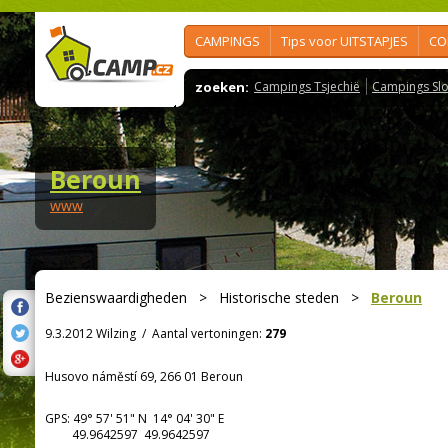
CAMPINGS
Tips voor UITSTAPJES
CO
zoeken:
Campings Tsjechië
Campings Slo
Beroun
www
Bezienswaardigheden
>
Historische steden
>
Beroun
9.3.2012 Wilzing
/
Aantal vertoningen:
279
Husovo náměstí 69, 266 01 Beroun
GPS:
49° 57' 51"
N
14° 04' 30"
E
49.9642597 49.9642597