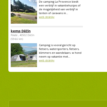
De camping La Provence biedt
een verblijf in vakantiehuisjes of
de mogelijkheid van verblijf in
tenten of caravans in...
web stránky
kemp Děčín
Polabí , 40502 Děčín
(594,6 km)
Camping is vooral gericht op
fietsers, watersporters, fietsers,
klimmers en wandelaars. w hond
neem op vakantie met...
web stránky