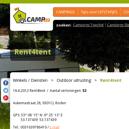
CAMPINGS
Tips voor UITSTAPJES
CO
zoeken:
Campings Tsjechië
Campings Slo
Rent4tent
Winkels / Diensten
>
Outdoor uitrusting
>
Rent4tent
18.6.2012 Rent4tent
/
Aantal vertoningen:
52
Aukemastraat 28, 9301CL Roden
GPS:
53° 08' 15"
N
6° 25' 13"
E
53.137439 53.137439
Tel.:
0031639786410
/
E-mail