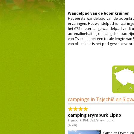
Wandelpad van de boomkruinen
Het eerste wandelpad van de boomkrui
ervaringen. Het wandelpad is fraai in
het 675 meter lange wandelpad vindt u
adrenalinehaltes, die langs het pad zi
van Tsjechië met een totale lengte van 
van obstakels is het pad geschikt voor 
campings in Tsjechië en Slow
camping Frymburk Lipno
Frymburk 184, 38279 Frymburk
(4 km)
Camping Frymburk