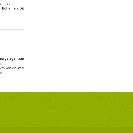
aan het
 - Bohemen. Dit
..
ina gelegen aan
ipno
 km van de stad
...