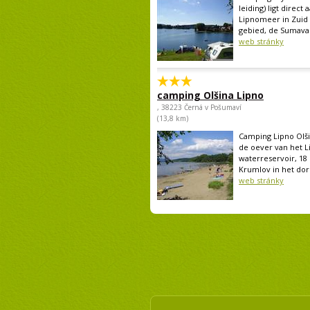
leiding) ligt direct 
Lipnomeer in Zuid
gebied, de Sumava.
web stránky
camping Olšina Lipno
, 38223 Černá v Pošumaví
(13,8 km)
Camping Lipno Olš
de oever van het L
waterreservoir, 18
Krumlov in het dorp
web stránky