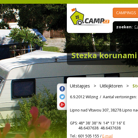
CAMPINGS
zoeken:
C
Stezka korunami
Uitstapjes
>
Uitkijktoren
>
St
6.9.2012 Wilzing
/
Aantal vertoningen:
Lipno nad Vltavou 307, 38278 Lipno na
GPS:
48° 38' 38"
N
14° 13' 16"
E
48.6437638 48.6437638
Tel.:
601 505 155
/
E-mail