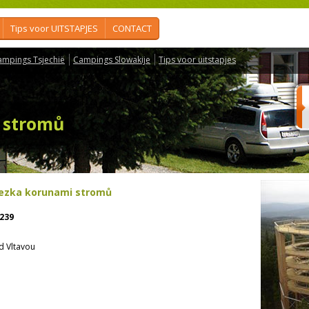
Tips voor UITSTAPJES
CONTACT
ampings Tsjechië
Campings Slowakije
Tips voor uitstapjes
 stromů
ezka korunami stromů
239
d Vltavou