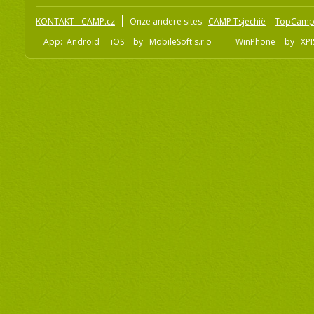
KONTAKT - CAMP.cz
Onze andere sites:
CAMP Tsjechië
TopCamp
App:
Android
iOS
by
MobileSoft s.r.o
WinPhone
by
XPI