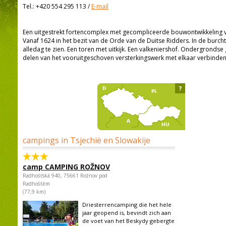
Tel.:
+420 554 295 113
/
E-mail
Een uitgestrekt fortencomplex met gecompliceerde bouwontwikkeling 
Vanaf 1624 in het bezit van de Orde van de Duitse Ridders. In de burcht
alledag te zien. Een toren met uitkijk. Een valkeniershof. Ondergrondse
delen van het vooruitgeschoven versterkingswerk met elkaar verbinden
?
campings in Tsjechië en Slowakije
camp CAMPING ROŽNOV
Radhošťská 940, 75661 Rožnov pod
Radhoštěm
(77,9 km)
Driesterrencamping die het hele
jaar geopend is, bevindt zich aan
de voet van het Beskydy gebergte