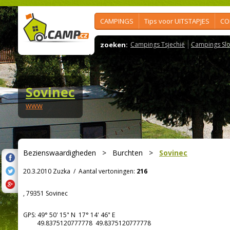
CAMPINGS
Tips voor UITSTAPJES
CO
zoeken:
Campings Tsjechië
Campings Slo
Sovinec
www
Bezienswaardigheden
>
Burchten
>
Sovinec
20.3.2010 Zuzka
/
Aantal vertoningen:
216
, 79351 Sovinec
GPS:
49° 50' 15"
N
17° 14' 46"
E
49.8375120777778 49.8375120777778