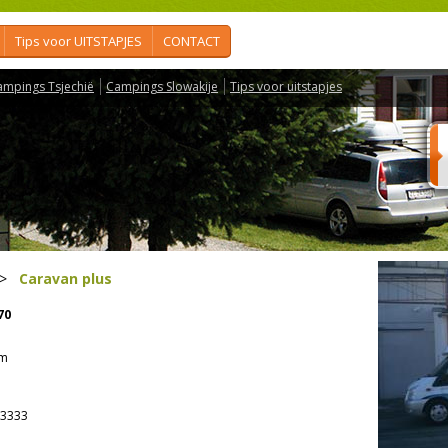
Tips voor UITSTAPJES
CONTACT
ampings Tsjechië
Campings Slowakije
Tips voor uitstapjes
>
Caravan plus
70
em
3333