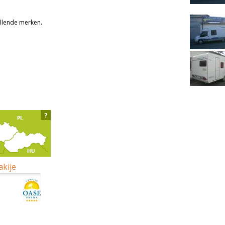
llende merken.
?
akije