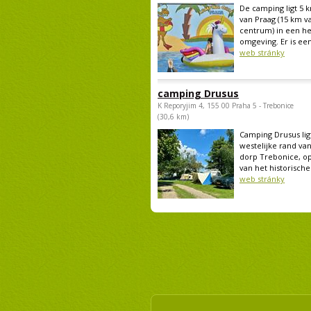
De camping ligt 5 
van Praag (15 km v
centrum) in een he
omgeving. Er is een
web stránky
camping Drusus
K Reporyjim 4, 155 00 Praha 5 - Trebonice
(30,6 km)
Camping Drusus lig
westelijke rand van
dorp Trebonice, op
van het historische.
web stránky