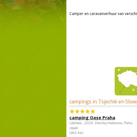
Camper en caravanverhuur van verschi
campings in Tsjechië en Slow
camping Oase Praha
Libeňská , 25241 Zlatníky-Hodkovice, Praha-
západ
(28,6 km)