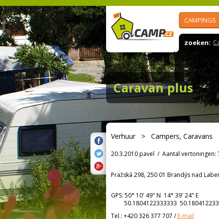
CAMPINGS
zoeken:
C
Caravan plus
Verhuur
>
Campers, Caravans
20.3.2010 pavel
/
Aantal vertoningen:
Pražská 298, 250 01 Brandýs nad Lab
GPS:
50° 10' 49"
N
14° 39' 24"
E
50.1804122333333 50.180412233
Tel.:
+420 326 377 707
/
E-mail