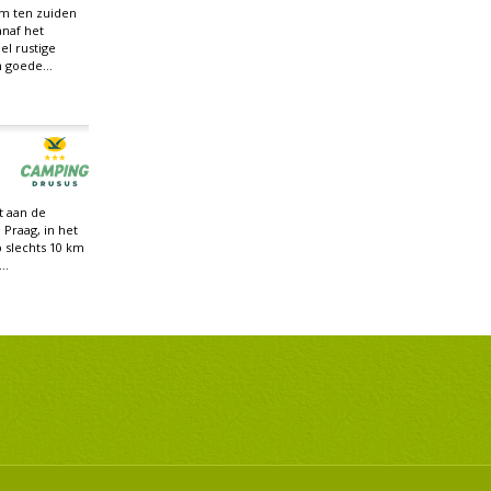
km ten zuiden
anaf het
el rustige
 goede...
t aan de
 Praag, in het
 slechts 10 km
..