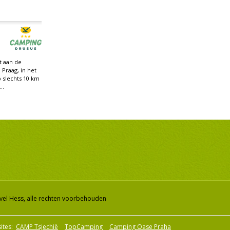
t aan de
 Praag, in het
 slechts 10 km
..
vel Hess, alle rechten voorbehouden
ites:
CAMP Tsjechië
TopCamping
Camping Oase Praha