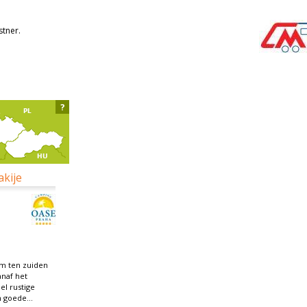
tner.
?
akije
km ten zuiden
anaf het
el rustige
 goede...