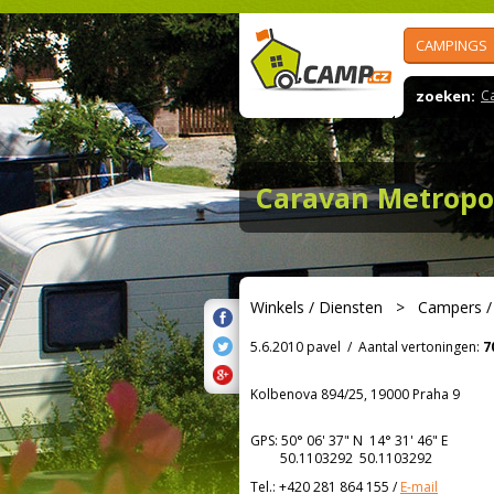
CAMPINGS
zoeken:
C
Caravan Metropo
Winkels / Diensten
>
Campers /
5.6.2010 pavel
/
Aantal vertoningen:
7
Kolbenova 894/25, 19000 Praha 9
GPS:
50° 06' 37"
N
14° 31' 46"
E
50.1103292 50.1103292
Tel.:
+420 281 864 155
/
E-mail