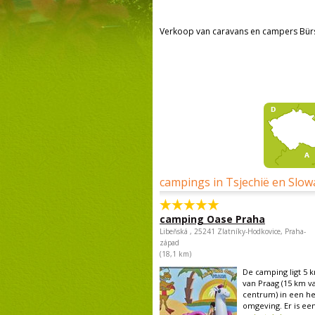
Verkoop van caravans en campers Bürs
campings in Tsjechië en Slow
camping Oase Praha
Libeňská , 25241 Zlatníky-Hodkovice, Praha-
západ
(18,1 km)
De camping ligt 5 
van Praag (15 km v
centrum) in een he
omgeving. Er is een