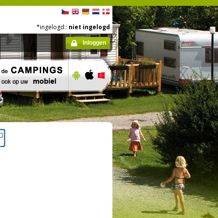
*ingelogd::
niet ingelogd
Inloggen