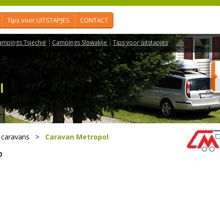
Tips voor UITSTAPJES
CONTACT
ampings Tsjechië
Campings Slowakije
Tips voor uitstapjes
l
 caravans
>
Caravan Metropol
0