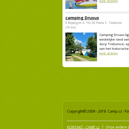
web stránky
camping Drusus
K Reporyjim 4, 155 00 Praha 5 - Trebonice
(19 km)
Camping Drusus lig
westelijke rand van
dorp Trebonice, op
van het historische.
web stránky
Copyright© 2009 - 2018 Camp.cz - Pa
KONTAKT - CAMP.cz
Onze andere s