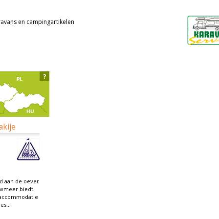
ravans en campingartikelen
?
akije
d aan de oever
uwmeer biedt
r accommodatie
es...