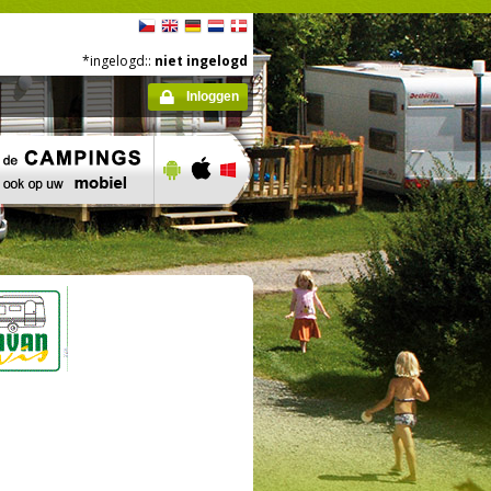
*ingelogd::
niet ingelogd
Inloggen