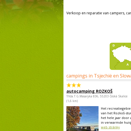
Verkoop en reparatie van campers, ca
campings in Tsjechië en Slow
autocamping ROZKOŠ
Třída.T.G.Masaryka 836, 55203 Česká Skalice
(1,6 km)
Het recreatiegebie
van het Rozkoš-st
het hele jaar doo
in verwarmde huisj
web stránky