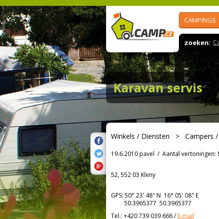
CAMPINGS
zoeken:
C
Karavan servis
Winkels / Diensten
>
Campers /
19.6.2010 pavel
/
Aantal vertoningen:
52, 552 03 Kleny
GPS:
50° 23' 48"
N
16° 05' 08"
E
50.3965377 50.3965377
Tel.:
+420 739 039 666
/
E-mail