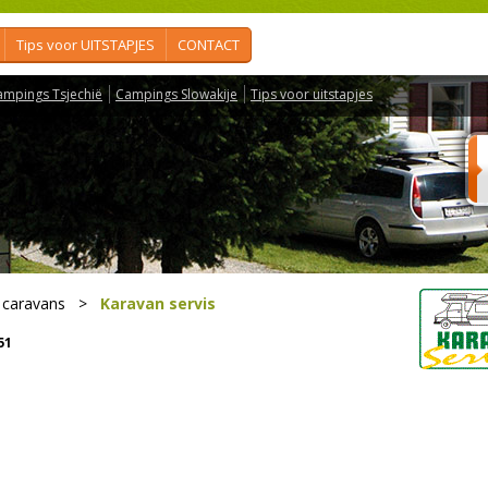
Tips voor UITSTAPJES
CONTACT
ampings Tsjechië
Campings Slowakije
Tips voor uitstapjes
 caravans
>
Karavan servis
51