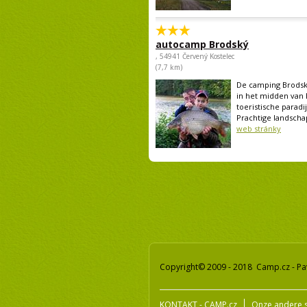
autocamp Brodský
, 54941 Červený Kostelec
(7,7 km)
De camping Brodsk
in het midden van 
toeristische paradi
Prachtige landscha
web stránky
Copyright© 2009 - 2018 Camp.cz - Pa
KONTAKT - CAMP.cz
Onze andere s