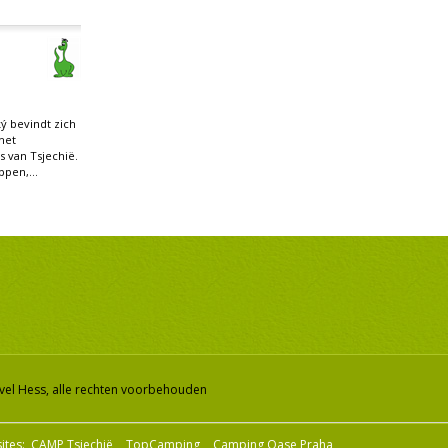
ý bevindt zich
het
js van Tsjechië.
ppen,...
vel Hess, alle rechten voorbehouden
ites:
CAMP Tsjechië
TopCamping
Camping Oase Praha