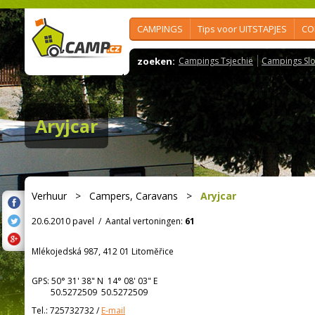
CAMPINGS
Tips voor UITSTAPJES
CO
zoeken:
Campings Tsjechië
Campings Slo
Aryjcar
Verhuur
>
Campers, Caravans
>
Aryjcar
20.6.2010 pavel
/
Aantal vertoningen:
61
Mlékojedská 987, 412 01 Litoměřice
GPS:
50° 31' 38"
N
14° 08' 03"
E
50.5272509 50.5272509
Tel.:
725732732
/
E-mail