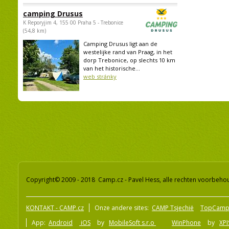
camping Drusus
K Reporyjim 4, 155 00 Praha 5 - Trebonice
(54,8 km)
Camping Drusus ligt aan de
westelijke rand van Praag, in het
dorp Trebonice, op slechts 10 km
van het historische...
web stránky
Copyright© 2009 - 2018 Camp.cz - Pavel Hess, alle rechten voorbeh
KONTAKT - CAMP.cz
Onze andere sites:
CAMP Tsjechië
TopCamp
App:
Android
iOS
by
MobileSoft s.r.o
WinPhone
by
XPI