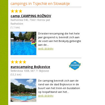
campings in Tsjechië en Slowakije
camp CAMPING ROŽNOV
Radhošťská 940, 75661 Rožnov pod
Radhoštěm
(1,1 km)
Driesterrencamping die het hele
jaar geopend is, bevindt zich aan
de voet van het Beskydy gebergte
aan de...
web stránky
eurocamping Bojkovice
Štefánikova 1008, 687 71 Bojkovice
(53,3 km)
De camping bevindt zich aan de
rand van de stad Bojkovice in de
buurt van het trein-en busstation
op loopafstand van het...
web stránky