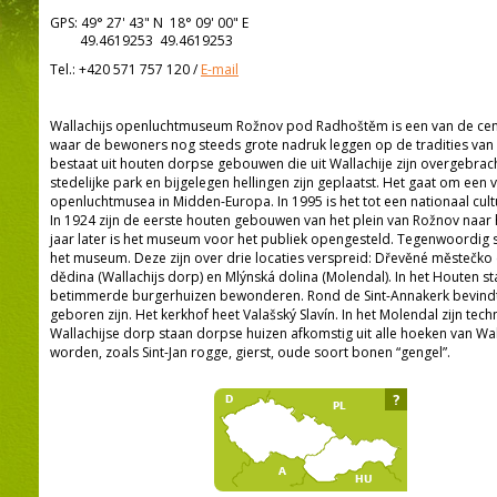
GPS:
49° 27' 43"
N
18° 09' 00"
E
49.4619253 49.4619253
Tel.:
+420 571 757 120
/
E-mail
Wallachijs openluchtmuseum Rožnov pod Radhoštěm is een van de cent
waar de bewoners nog steeds grote nadruk leggen op de tradities va
bestaat uit houten dorpse gebouwen die uit Wallachije zijn overgebrach
stedelijke park en bijgelegen hellingen zijn geplaatst. Het gaat om een
openluchtmusea in Midden-Europa. In 1995 is het tot een nationaal cu
In 1924 zijn de eerste houten gebouwen van het plein van Rožnov naar
jaar later is het museum voor het publiek opengesteld. Tegenwoordig
het museum. Deze zijn over drie locaties verspreid: Dřevěné městečko 
dědina (Wallachijs dorp) en Mlýnská dolina (Molendal). In het Houten 
betimmerde burgerhuizen bewonderen. Rond de Sint-Annakerk bevindt 
geboren zijn. Het kerkhof heet Valašský Slavín. In het Molendal zijn te
Wallachijse dorp staan dorpse huizen afkomstig uit alle hoeken van 
worden, zoals Sint-Jan rogge, gierst, oude soort bonen “gengel”.
?