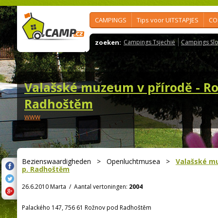
CAMPINGS
Tips voor UITSTAPJES
CO
zoeken:
Campings Tsjechië
Campings Slo
Valašské muzeum v přírodě - Ro
Radhoštěm
www
Bezienswaardigheden
>
Openluchtmusea
>
Valašské mu
p. Radhoštěm
26.6.2010 Marta
/
Aantal vertoningen:
2004
Palackého 147, 756 61 Rožnov pod Radhoštěm