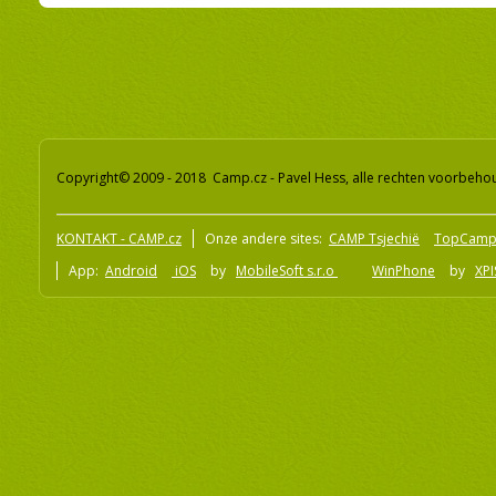
Copyright© 2009 - 2018 Camp.cz - Pavel Hess, alle rechten voorbeh
KONTAKT - CAMP.cz
Onze andere sites:
CAMP Tsjechië
TopCamp
App:
Android
iOS
by
MobileSoft s.r.o
WinPhone
by
XPI