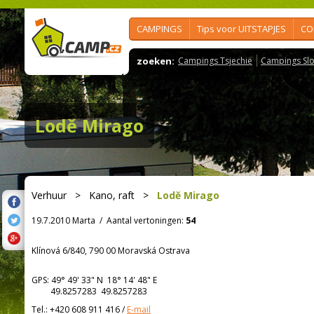
CAMPINGS
Tips voor UITSTAPJES
CO
zoeken:
Campings Tsjechië
Campings Slo
Lodě Mirago
Verhuur
>
Kano, raft
>
Lodě Mirago
19.7.2010 Marta
/
Aantal vertoningen:
54
Klínová 6/840, 790 00 Moravská Ostrava
GPS:
49° 49' 33"
N
18° 14' 48"
E
49.8257283 49.8257283
Tel.:
+420 608 911 416
/
E-mail