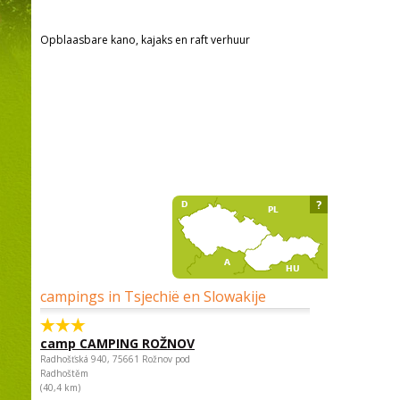
Opblaasbare kano, kajaks en raft verhuur
?
campings in Tsjechië en Slowakije
camp CAMPING ROŽNOV
Radhošťská 940, 75661 Rožnov pod
Radhoštěm
(40,4 km)