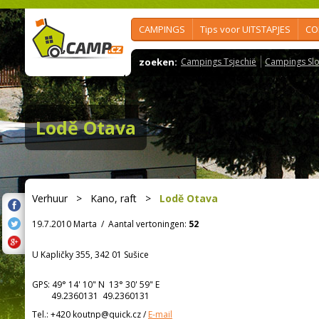
CAMPINGS
Tips voor UITSTAPJES
CO
zoeken:
Campings Tsjechië
Campings Slo
Lodě Otava
Verhuur
>
Kano, raft
>
Lodě Otava
19.7.2010 Marta
/
Aantal vertoningen:
52
U Kapličky 355, 342 01 Sušice
GPS:
49° 14' 10"
N
13° 30' 59"
E
49.2360131 49.2360131
Tel.:
+420 koutnp@quick.cz
/
E-mail