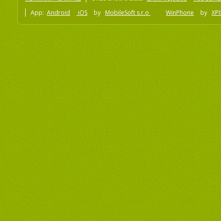
App:
Android
iOS
by
MobileSoft s.r.o
WinPhone
by
XPI