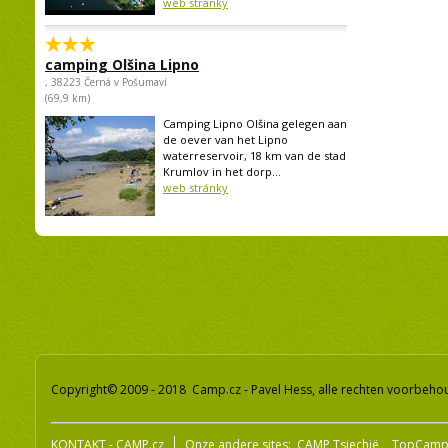
web stránky
camping Olšina Lipno
, 38223 Černá v Pošumaví
(69,9 km)
Camping Lipno Olšina gelegen aan
de oever van het Lipno
waterreservoir, 18 km van de stad
Krumlov in het dorp...
web stránky
Copyright© 2009 - 2018 Camp.cz - Pavel Hess, alle rechten voorbeh
KONTAKT - CAMP.cz
Onze andere sites:
CAMP Tsjechië
TopCamp