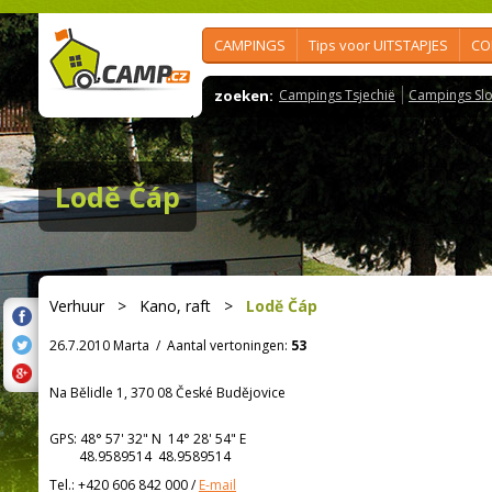
CAMPINGS
Tips voor UITSTAPJES
CO
zoeken:
Campings Tsjechië
Campings Slo
Lodě Čáp
Verhuur
>
Kano, raft
>
Lodě Čáp
26.7.2010 Marta
/
Aantal vertoningen:
53
Na Bělidle 1, 370 08 České Budějovice
GPS:
48° 57' 32"
N
14° 28' 54"
E
48.9589514 48.9589514
Tel.:
+420 606 842 000
/
E-mail