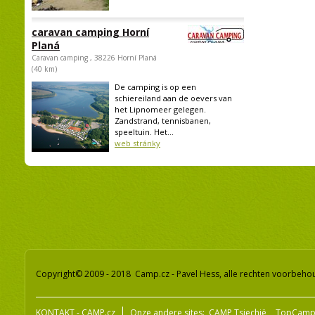
caravan camping Horní
Planá
Caravan camping , 38226 Horní Planá
(40 km)
De camping is op een
schiereiland aan de oevers van
het Lipnomeer gelegen.
Zandstrand, tennisbanen,
speeltuin. Het...
web stránky
Copyright© 2009 - 2018 Camp.cz - Pavel Hess, alle rechten voorbeh
KONTAKT - CAMP.cz
Onze andere sites:
CAMP Tsjechië
TopCamp