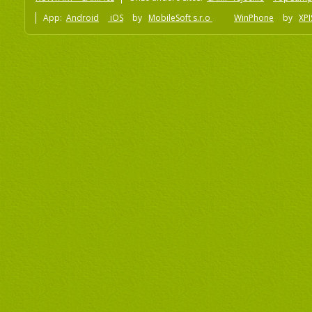
App:
Android
iOS
by
MobileSoft s.r.o
WinPhone
by
XPI