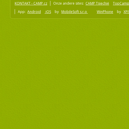
KONTAKT - CAMP.cz
Onze andere sites:
CAMP Tsjechië
TopCamp
App:
Android
iOS
by
MobileSoft s.r.o
WinPhone
by
XPI