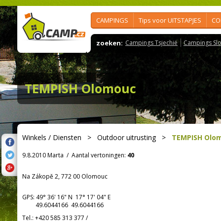
CAMPINGS
Tips voor UITSTAPJES
CO
zoeken:
Campings Tsjechië
Campings Slo
TEMPISH Olomouc
Winkels / Diensten
>
Outdoor uitrusting
>
TEMPISH Olo
9.8.2010 Marta
/
Aantal vertoningen:
40
Na Zákopě 2, 772 00 Olomouc
GPS:
49° 36' 16"
N
17° 17' 04"
E
49.6044166 49.6044166
Tel.:
+420 585 313 377
/