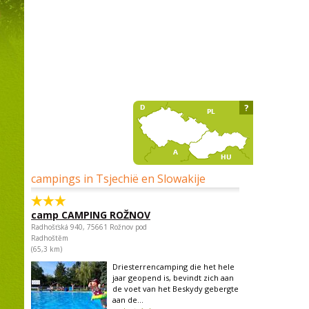
?
campings in Tsjechië en Slowakije
camp CAMPING ROŽNOV
Radhošťská 940, 75661 Rožnov pod
Radhoštěm
(65,3 km)
Driesterrencamping die het hele
jaar geopend is, bevindt zich aan
de voet van het Beskydy gebergte
aan de...