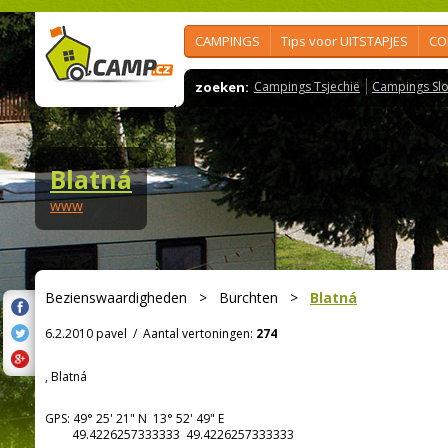
CAMPINGS
Tips voor UITSTAPJES
CO
zoeken:
Campings Tsjechië
Campings Slo
Blatná
www
Bezienswaardigheden
>
Burchten
>
Blatná
6.2.2010 pavel
/
Aantal vertoningen:
274
, Blatná
GPS:
49° 25' 21"
N
13° 52' 49"
E
49.4226257333333 49.4226257333333