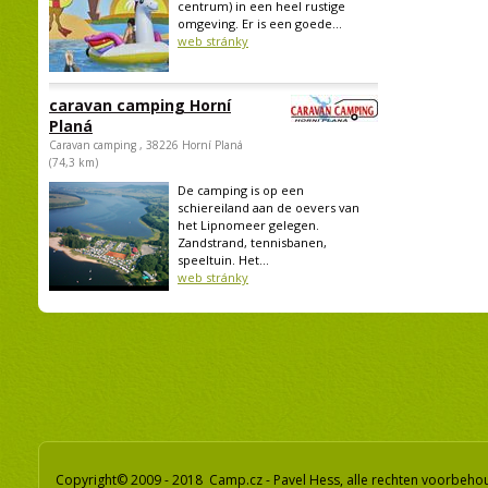
centrum) in een heel rustige
omgeving. Er is een goede...
web stránky
caravan camping Horní
Planá
Caravan camping , 38226 Horní Planá
(74,3 km)
De camping is op een
schiereiland aan de oevers van
het Lipnomeer gelegen.
Zandstrand, tennisbanen,
speeltuin. Het...
web stránky
Copyright© 2009 - 2018 Camp.cz - Pavel Hess, alle rechten voorbeh