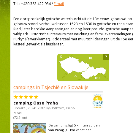
Tel.:
+420 383 422 934
/
E-mail
Een oorspronkelijk gotische waterburcht uit de 13e eeuw, gebouwd op
gebouw stond, verbouwd tussen 1523 en 1530 in gotische en renaissanci
Ried, later barokke aanpassingen en nog later pseudo-gotische aanpas
wildpark. Historische interieurs met inrichting en familieverzamelingen (j
Purkyně´s werkkamer). Ridderzaal met muurschilderingen uit de 15e eeuw
kasteel gewerkt als huisleraar.
?
campings in Tsjechië en Slowakije
camping Oase Praha
Libeňská , 25241 Zlatníky-Hodkovice, Praha-
západ
(72,7 km)
De camping ligt 5 km ten zuiden
van Praag (15 km vanaf het