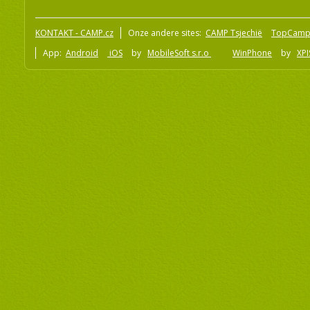
KONTAKT - CAMP.cz
Onze andere sites:
CAMP Tsjechië
TopCamp
App:
Android
iOS
by
MobileSoft s.r.o
WinPhone
by
XPI