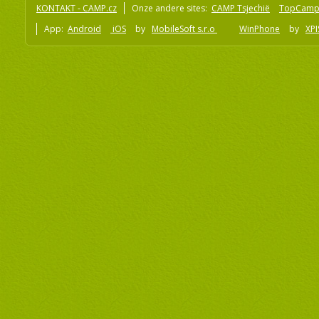
KONTAKT - CAMP.cz
Onze andere sites:
CAMP Tsjechië
TopCamp
App:
Android
iOS
by
MobileSoft s.r.o
WinPhone
by
XPI