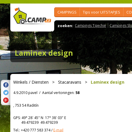
CAMPINGS
Tips voor UITSTAPJES
CO
zoeken:
Campings Tsjechië
Campings Slo
Laminex design
Winkels / Diensten
>
Stacaravans
>
Laminex design
4.9.2010 pavel
/
Aantal vertoningen:
58
, 753 54 Raditín
GPS:
49° 28' 45"
N
17° 38' 03"
E
49.479239 49.479239
Tel.:
+420 777 583 374
/
E-mail