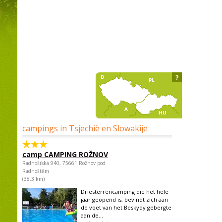
?
campings in Tsjechië en Slowakije
camp CAMPING ROŽNOV
Radhošťská 940, 75661 Rožnov pod
Radhoštěm
(38,3 km)
Driesterrencamping die het hele
jaar geopend is, bevindt zich aan
de voet van het Beskydy gebergte
aan de...