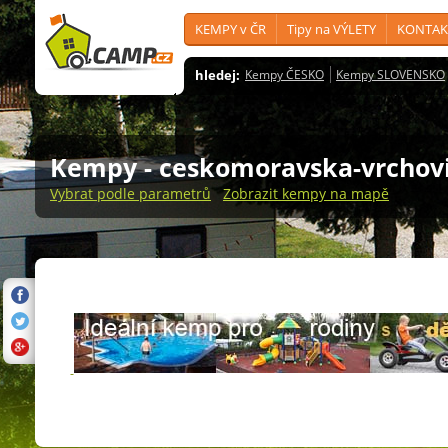
KEMPY v ČR
Tipy na VÝLETY
KONTAK
hledej:
Kempy ČESKO
Kempy SLOVENSKO
Kempy
- ceskomoravska-vrchov
Vybrat podle parametrů
Zobrazit kempy na mapě