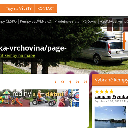
Tipy na VÝLETY
KONTAKT
mpy ČESKO
Kempy SLOVENSKO
Prodejny-servis
Půjčovny
ASOCIACE kempů
ka-vrchovina/page-
zit kempy na mapě
Vybrané kempy 
1
camping Frymbu
Frymburk 184, 38279 Fr