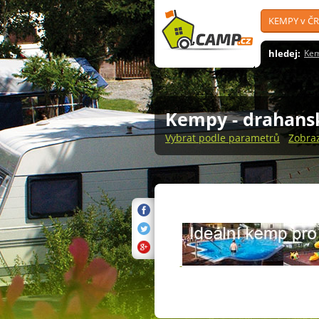
KEMPY v ČR
hledej:
Ke
Kempy
- drahans
Vybrat podle parametrů
Zobra