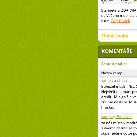
Stáhněte si ZDARMA 
do Vašeho mobilu a 
ruce.
Celý článek
Starší články
KOMENTÁŘE |
Seřadit podle:
Název kempu
camp Strážnice
Bohužel musím říct, 
Největší zklamání pr
areálu. Minigolf je v
zřejmě nestará. Míst
hruška...
camping Baldovec
za nás místo v modr
s dvěma dětma se to 
super jediné co ze p