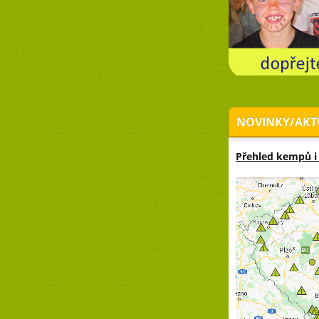
NOVINKY/AKT
Přehled kempů i