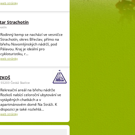
web stránky
ar Strachotín
hotín
Rodinný kemp se nachází ve vesničce
Strachotín, okres Břeclav, přímo na
břehu Novomlýnských nádrží, pod
Pálavou. Kraj je ideální pro
cykloturistiku, r...
web stránky
OZKOŠ
 55203 Česká Skalice
Rekreační areál na břehu nádrže
Rozkoš nabízí celoroční ubytování ve
vytápěných chatkách a v
apartmánovém domě Na Stráži. K
dispozici je také rozlehlá...
web stránky