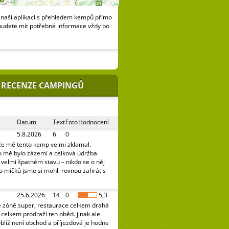
naší aplikaci s přehledem kempů přímo
budete mít potřebné informace vždy po
 RECENZE CAMPINGŮ
Datum
Text
Foto
Hodnocení
5.8.2026
6
0
že mě tento kemp velmi zklamal.
o mě bylo zázemí a celková údržba
e velmi špatném stavu – nikdo se o něj
o míčků jsme si mohli rovnou zahrát s
25.6.2026
14
0
5,3
é zóně super, restaurace celkem drahá
celkem prodraží ten oběd. jinak ale
oblíž není obchod a příjezdová je hodne