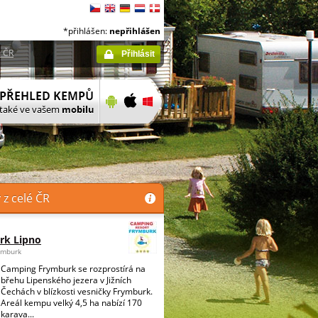
*přihlášen:
nepřihlášen
 ČR
Přihlásit
z celé ČR
rk Lipno
ymburk
Camping Frymburk se rozprostírá na
břehu Lipenského jezera v Jižních
Čechách v blízkosti vesničky Frymburk.
Areál kempu velký 4,5 ha nabízí 170
karava...