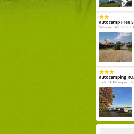
autocamp Free St
Šakvická 3, 693 01 Strac
autocamping R
Třída.T.G.Masaryka 836,