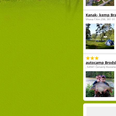
Kanak- kemp Br
Vltava ř.Km 298, 381 01
autocamp Brods
, 54941 Červený Kostele