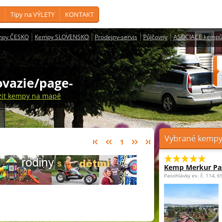
Tipy na VÝLETY
KONTAKT
mpy ČESKO
Kempy SLOVENSKO
Prodejny-servis
Půjčovny
ASOCIACE kempů
ovazie/page-
zit kempy na mapě
Vybrané kempy 
1
Kemp Merkur Pa
Pasohlávky ev. č. 114, 