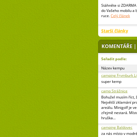
Stáhněte si ZDARMA 
do Vašeho mobilu a 
ruce.
Celý článek
Starší články
KOMENTÁŘE |
Seřadit podle:
Název kempu
camping Frymburk L
super kemp
camp Strážnice
Bohužel musím říct, 
Největší zklamání pr
areálu. Minigolf je v
zřejmě nestará. Míst
hruška...
camping Baldovec
za nás místo v modr