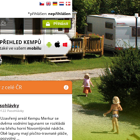
*přihlášen:
nepřihlášen
 ČR
Přihlásit
z celé ČR
sohlávky
69122 Pasohlávky
Uzavřený areál Kempu Merkur se
dvěma vodními lagunami se rozkládá
na břehu horní Novomlýnské nádrže.
Obě laguny mají písčito-travnaté pláže,
pozvolný ...