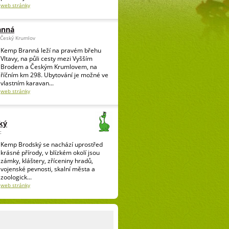
web stránky
anná
 Český Krumlov
Kemp Branná leží na pravém břehu
Vltavy, na půli cesty mezi Vyšším
Brodem a Českým Krumlovem, na
říčním km 298. Ubytování je možné ve
vlastním karavan...
web stránky
ký
c
Kemp Brodský se nachází uprostřed
krásné přírody, v blízkém okolí jsou
zámky, kláštery, zříceniny hradů,
vojenské pevnosti, skalní města a
zoologick...
web stránky