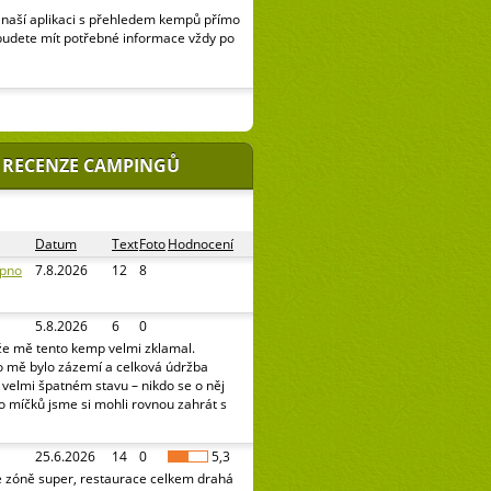
naší aplikaci s přehledem kempů přímo
budete mít potřebné informace vždy po
 RECENZE CAMPINGŮ
Datum
Text
Foto
Hodnocení
ipno
7.8.2026
12
8
5.8.2026
6
0
že mě tento kemp velmi zklamal.
o mě bylo zázemí a celková údržba
e velmi špatném stavu – nikdo se o něj
o míčků jsme si mohli rovnou zahrát s
25.6.2026
14
0
5,3
é zóně super, restaurace celkem drahá