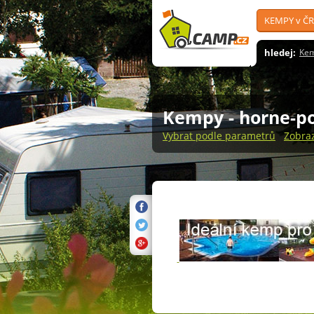
KEMPY v ČR
hledej:
Ke
Kempy
- horne-p
Vybrat podle parametrů
Zobra