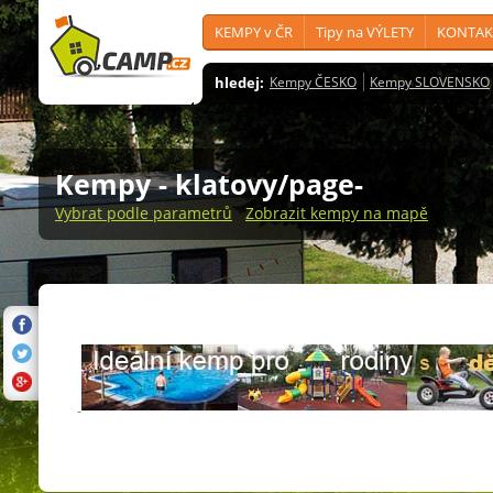
KEMPY v ČR
Tipy na VÝLETY
KONTAK
hledej:
Kempy ČESKO
Kempy SLOVENSKO
Kempy
- klatovy/page-
Vybrat podle parametrů
Zobrazit kempy na mapě