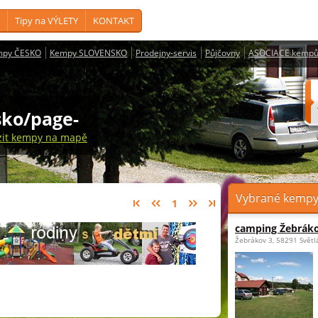
Tipy na VÝLETY
KONTAKT
mpy ČESKO
Kempy SLOVENSKO
Prodejny-servis
Půjčovny
ASOCIACE kempů
sko/page-
zit kempy na mapě
Vybrané kempy 
1
camping Žebrák
Žebrákov 3, 58291 Světl