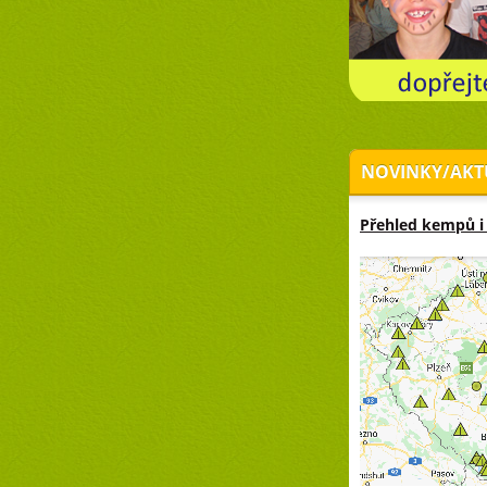
NOVINKY/AKT
Přehled kempů i