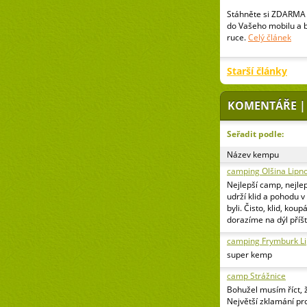
Stáhněte si ZDARMA 
do Vašeho mobilu a 
ruce.
Celý článek
Starší články
KOMENTÁŘE |
Seřadit podle:
Název kempu
camping Olšina Lipn
Nejlepší camp, nejlep
udrží klid a pohodu 
byli. Čisto, klid, kou
dorazíme na dýl příšt
camping Frymburk L
super kemp
camp Strážnice
Bohužel musím říct, 
Největší zklamání pr