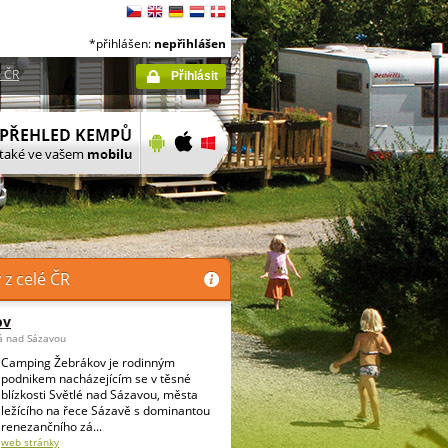
*přihlášen:
nepřihlášen
 ČR
Přihlásit
z celé ČR
ov
á nad Sázavou
Camping Žebrákov je rodinným
podnikem nacházejícím se v těsné
blízkosti Světlé nad Sázavou, města
ležícího na řece Sázavě s dominantou
renezančního zá...
web stránky