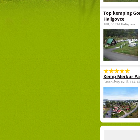
Top kemping Gor
Haligovce
188, 06534 Haligovce
Kemp Merkur Pa
Pasohlávky ev. č. 114, 