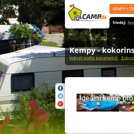
KEMPY v ČR
hledej:
Ke
Kempy
- kokorin
Vybrat podle parametrů
Zobra