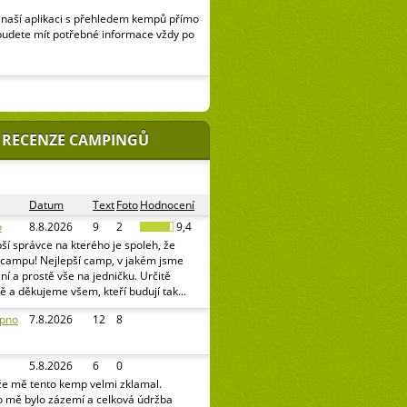
naší aplikaci s přehledem kempů přímo
budete mít potřebné informace vždy po
 RECENZE CAMPINGŮ
Datum
Text
Foto
Hodnocení
o
8.8.2026
9
2
9,4
ší správce na kterého je spoleh, že
v campu! Nejlepší camp, v jakém jsme
pání a prostě vše na jedničku. Určitě
ě a děkujeme všem, kteří budují tak...
ipno
7.8.2026
12
8
5.8.2026
6
0
že mě tento kemp velmi zklamal.
o mě bylo zázemí a celková údržba