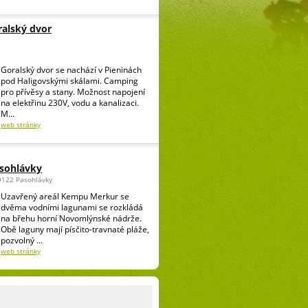
alský dvor
Goralský dvor se nachází v Pieninách
pod Haligovskými skálami. Camping
pro přívěsy a stany. Možnost napojení
na elektřinu 230V, vodu a kanalizaci.
M...
web stránky
sohlávky
69122 Pasohlávky
Uzavřený areál Kempu Merkur se
dvěma vodními lagunami se rozkládá
na břehu horní Novomlýnské nádrže.
Obě laguny mají písčito-travnaté pláže,
pozvolný ...
web stránky