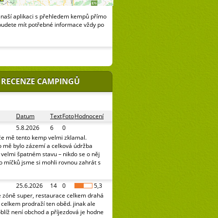
naší aplikaci s přehledem kempů přímo
budete mít potřebné informace vždy po
 RECENZE CAMPINGŮ
Datum
Text
Foto
Hodnocení
5.8.2026
6
0
že mě tento kemp velmi zklamal.
o mě bylo zázemí a celková údržba
e velmi špatném stavu – nikdo se o něj
o míčků jsme si mohli rovnou zahrát s
25.6.2026
14
0
5,3
é zóně super, restaurace celkem drahá
celkem prodraží ten oběd. jinak ale
oblíž není obchod a příjezdová je hodne