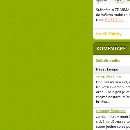
Stáhněte si ZDARMA 
do Vašeho mobilu a 
ruce.
Celý článek
Starší články
KOMENTÁŘE |
Seřadit podle:
Název kempu
camp Strážnice
Bohužel musím říct, 
Největší zklamání pr
areálu. Minigolf je v
zřejmě nestará. Míst
hruška...
camping Baldovec
za nás místo v modr
s dvěma dětma se to 
super jediné co ze p