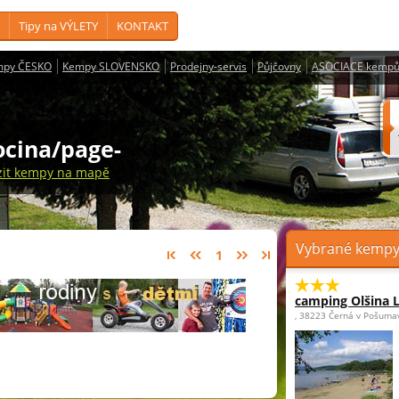
Tipy na VÝLETY
KONTAKT
mpy ČESKO
Kempy SLOVENSKO
Prodejny-servis
Půjčovny
ASOCIACE kempů
socina/page-
zit kempy na mapě
Vybrané kempy 
1
camping Olšina 
, 38223 Černá v Pošuma