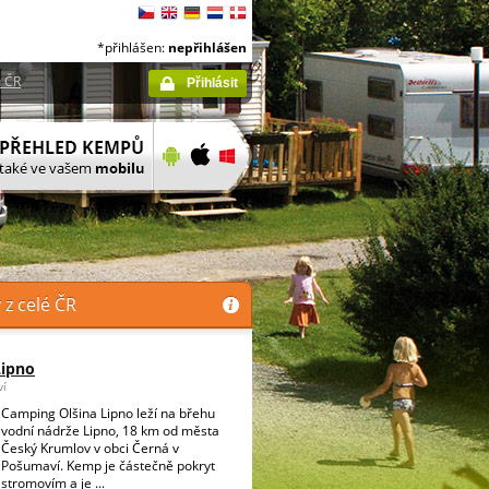
*přihlášen:
nepřihlášen
 ČR
Přihlásit
z celé ČR
Lipno
ví
Camping Olšina Lipno leží na břehu
vodní nádrže Lipno, 18 km od města
Český Krumlov v obci Černá v
Pošumaví. Kemp je částečně pokryt
stromovím a je ...