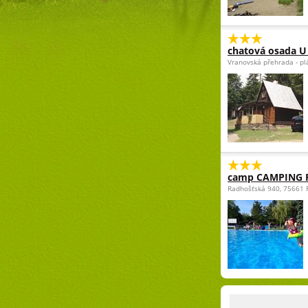
chatová osada U 
Vranovská přehrada - p
camp CAMPING
Radhošťská 940, 75661