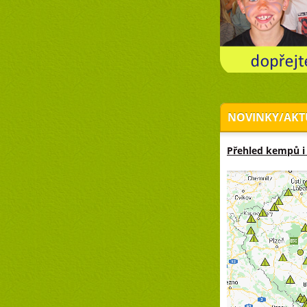
NOVINKY/AKT
Přehled kempů i