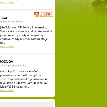
web stránky
lesa
láž 680, 67102 Šumná
Jižní Morava, NP Podyjí, Znojemsko,
Vranovská přehrada - tak v této lokalitě
jsou umístěny chaty a bungalovy
chatové osady U Lesa. Toto místo je
id...
web stránky
 ROŽNOV
 Rožnov pod Radhoštěm
Camping Rožnov s celoročním
provozem v podhůří Beskyd na
severovýchodním okraji Rožnova, na
levé straně u hlavní komunikace Val.
Meziříčí-Žilina za ho...
web stránky