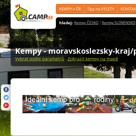
KEMPY v ČR
Tipy na VÝLETY
KONTAK
hledej:
Kempy ČESKO
Kempy SLOVENSKO
Kempy
- moravskoslezsky-kraj/
Vybrat podle parametrů
Zobrazit kempy na mapě