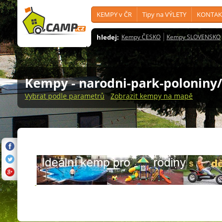
KEMPY v ČR
Tipy na VÝLETY
KONTAK
hledej:
Kempy ČESKO
Kempy SLOVENSKO
Kempy
- narodni-park-poloniny
Vybrat podle parametrů
Zobrazit kempy na mapě