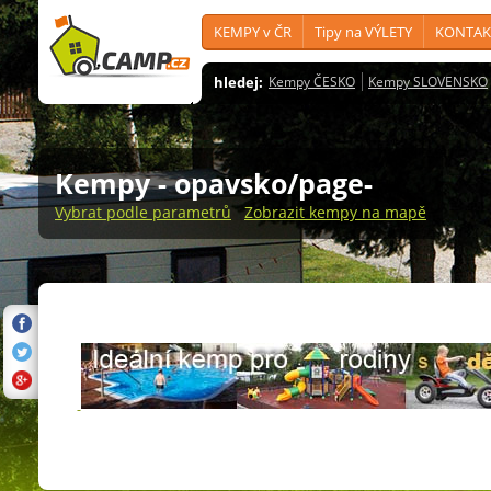
KEMPY v ČR
Tipy na VÝLETY
KONTAK
hledej:
Kempy ČESKO
Kempy SLOVENSKO
Kempy
- opavsko/page-
Vybrat podle parametrů
Zobrazit kempy na mapě