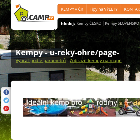
KEMPY v ČR
Tipy na VÝLETY
KONTAK
hledej:
Kempy ČESKO
Kempy SLOVENSKO
Kempy
- u-reky-ohre/page-
Vybrat podle parametrů
Zobrazit kempy na mapě