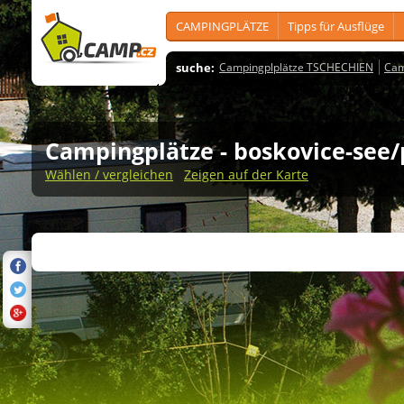
CAMPINGPLÄTZE
Tipps für Ausflüge
suche:
Campingplplätze TSCHECHIEN
Cam
Campingplätze
- boskovice-see/
Wählen / vergleichen
Zeigen auf der Karte