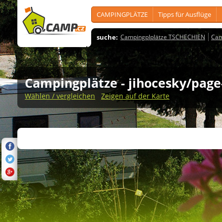
CAMPINGPLÄTZE
Tipps für Ausflüge
suche:
Campingplplätze TSCHECHIEN
Cam
Campingplätze
- jihocesky/page
Wählen / vergleichen
Zeigen auf der Karte