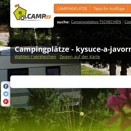
CAMPINGPLÄTZE
Tipps für Ausflüge
suche:
Campingplplätze TSCHECHIEN
Cam
Campingplätze
- kysuce-a-javor
Wählen / vergleichen
Zeigen auf der Karte