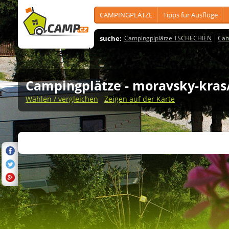
CAMPINGPLÄTZE
Tipps für Ausflüge
suche:
Campingplplätze TSCHECHIEN
Cam
Campingplätze
- moravsky-kras
Wählen / vergleichen
Zeigen auf der Karte