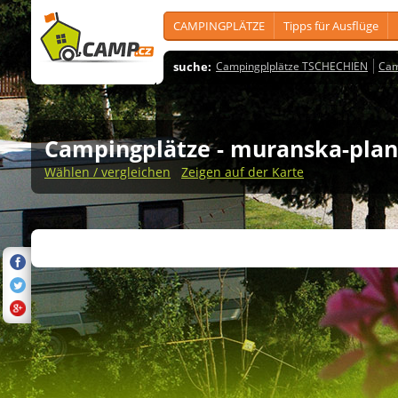
CAMPINGPLÄTZE
Tipps für Ausflüge
suche:
Campingplplätze TSCHECHIEN
Cam
Campingplätze
- muranska-plan
Wählen / vergleichen
Zeigen auf der Karte