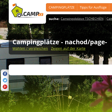
CAMPINGPLÄTZE
Tipps für Ausflüge
suche:
Campingplplätze TSCHECHIEN
Cam
Campingplätze
- nachod/page-
Wählen / vergleichen
Zeigen auf der Karte