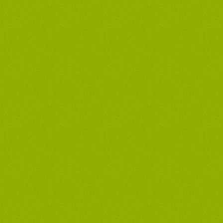
Copyright© 2009 - 2018 Camp.cz - Pavel Hess, alle Rechte vorbehalten
KONTAKT - CAMP.cz
Unsere andere Seiten:
CampTschechien
Top
App:
Android
iOS
by
MobileSoft s.r.o
WinPhone
by
XPIS