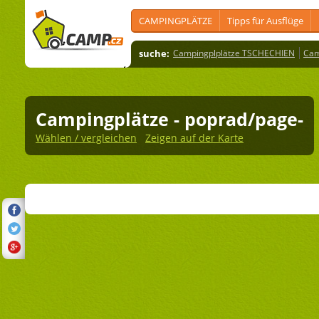
CAMPINGPLÄTZE
Tipps für Ausflüge
suche:
Campingplplätze TSCHECHIEN
Cam
Campingplätze
- poprad/page-
Wählen / vergleichen
Zeigen auf der Karte