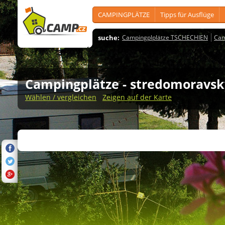
CAMPINGPLÄTZE
Tipps für Ausflüge
suche:
Campingplplätze TSCHECHIEN
Cam
Campingplätze
- stredomoravsk
Wählen / vergleichen
Zeigen auf der Karte