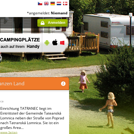
*angemeldet:
Niemand
Anmelden
anzen Land
ica
Einrichtung TATRANEC liegt im
Eintrittsteil der Gemeinde Tateanská
Lomnica neben der Straße von Poprad
nach Tatranská Lomnica. Sie ist ein
großes Area...
www Seiten