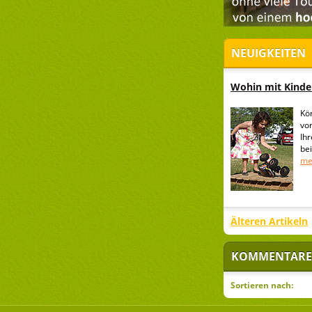
NEUIGKEITEN
Wohin mit Kinder
Kö
vo
Ih
be
me
Älteren Artikeln
KOMMENTARE
Sortieren nach: