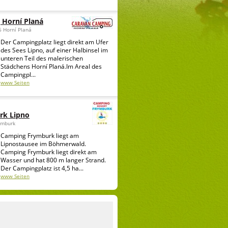
 Horní Planá
6 Horní Planá
Der Campingplatz liegt direkt am Ufer
des Sees Lipno, auf einer Halbinsel im
unteren Teil des malerischen
Städchens Horní Planá.Im Areal des
Campingpl...
www Seiten
rk Lipno
ymburk
Camping Frymburk liegt am
Lipnostausee im Böhmerwald.
Camping Frymburk liegt direkt am
Wasser und hat 800 m langer Strand.
Der Campingplatz ist 4,5 ha...
www Seiten