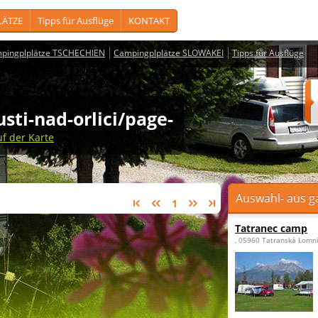
LÄTZE
Tipps für Ausflüge
KONTAKT
pingplplätze TSCHECHIEN
Campingplplätze SLOWAKEI
Tipps für Ausflüge
 usti-nad-orlici/page-
uf der Karte
Auswahl- aus g
1
Tatranec camp
, 05960 Tatranská Lomn