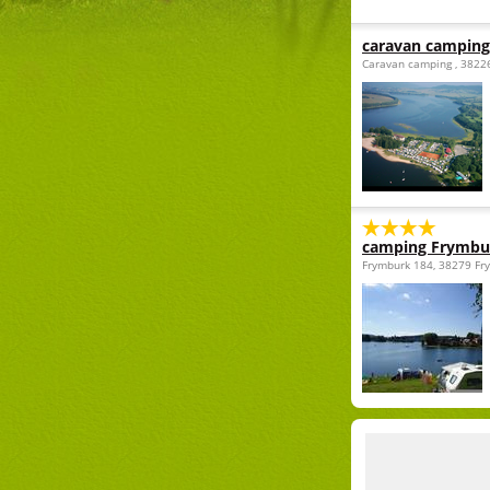
caravan camping
Caravan camping , 3822
camping Frymbu
Frymburk 184, 38279 Fr