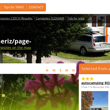
Tips for TRIPS
CONTACT
mpsites CZECH Republic
Campsites SLOVAKIA
Tips for trips
eriz/page-
psites on the map
Selected from a
1
autocamping R
Třída.T.G.Masaryka 836,