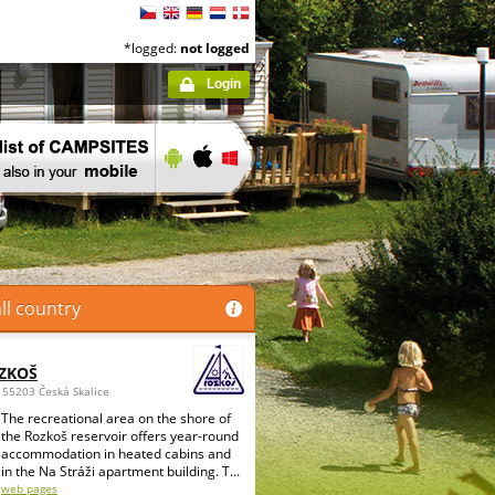
*logged:
not logged
Login
ll country
OZKOŠ
 55203 Česká Skalice
The recreational area on the shore of
the Rozkoš reservoir offers year-round
accommodation in heated cabins and
in the Na Stráži apartment building. T...
web pages