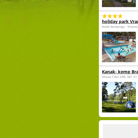
holiday park Vra
Areál kempingu - Vranov
Kanak- kemp Br
Vltava ř.Km 298, 381 01