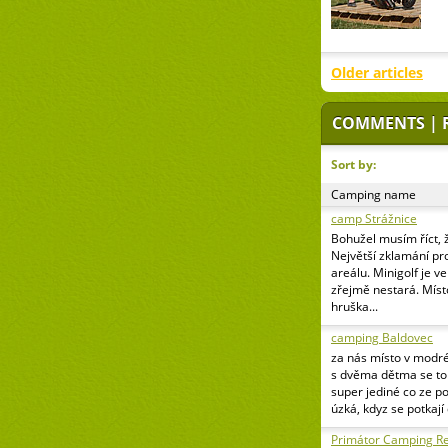
Older articles
COMMENTS | 
Sort by:
Camping name
camp Strážnice
Bohužel musím říct, 
Největší zklamání pr
areálu. Minigolf je v
zřejmě nestará. Míst
hruška...
camping Baldovec
za nás místo v modr
s dvěma dětma se to 
super jediné co ze p
úzká, kdyz se potkají
Primátor Camping Re