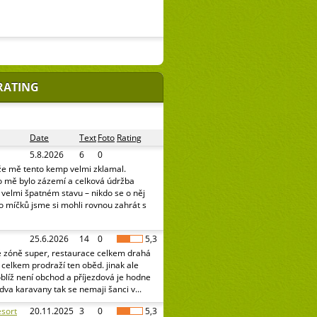
RATING
Date
Text
Foto
Rating
5.8.2026
6
0
že mě tento kemp velmi zklamal.
o mě bylo zázemí a celková údržba
e velmi špatném stavu – nikdo se o něj
o míčků jsme si mohli rovnou zahrát s
25.6.2026
14
0
5,3
é zóně super, restaurace celkem drahá
celkem prodraží ten oběd. jinak ale
oblíž není obchod a příjezdová je hodne
 dva karavany tak se nemaji šanci v...
sort
20.11.2025
3
0
5,3