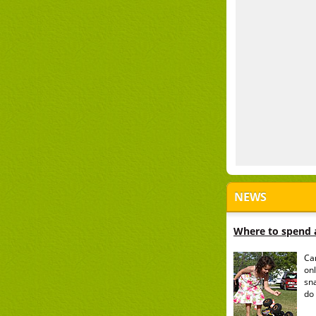
NEWS
Where to spend a
Ca
onl
sn
do 