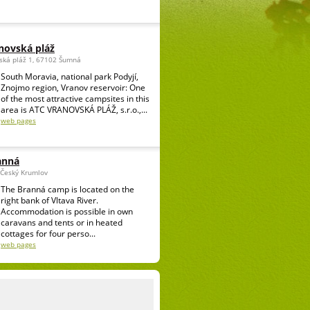
novská pláž
ská pláž 1, 67102 Šumná
South Moravia, national park Podyjí,
Znojmo region, Vranov reservoir: One
of the most attractive campsites in this
area is ATC VRANOVSKÁ PLÁŽ, s.r.o.,...
web pages
anná
 Český Krumlov
The Branná camp is located on the
right bank of Vltava River.
Accommodation is possible in own
caravans and tents or in heated
cottages for four perso...
web pages