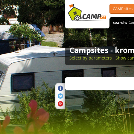
CAMP sites
search:
Ca
Campsites
- krom
Select by parameters
Show cam